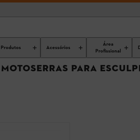
Motosserras carving / Motoserras para esculpir
Área
Produtos
Acessórios
Profissional
 MOTOSERRAS PARA ESCULP