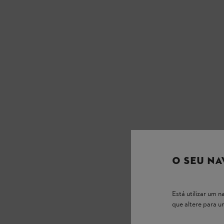
O SEU NA
Está utilizar um
que altere para 