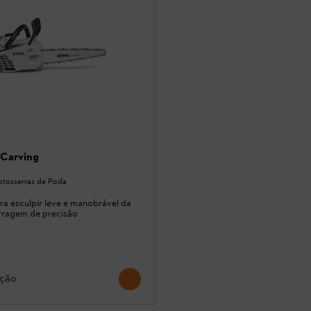
 Carving
otosserras de Poda
a esculpir leve e manobrável da
rragem de precisão
ção