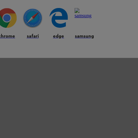
chrome
safari
edge
samsung