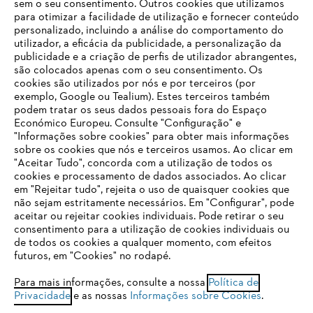
sem o seu consentimento. Outros cookies que utilizamos
para otimizar a facilidade de utilização e fornecer conteúdo
personalizado, incluindo a análise do comportamento do
utilizador, a eficácia da publicidade, a personalização da
publicidade e a criação de perfis de utilizador abrangentes,
são colocados apenas com o seu consentimento. Os
Empresa
cookies são utilizados por nós e por terceiros (por
exemplo, Google ou Tealium). Estes terceiros também
podem tratar os seus dados pessoais fora do Espaço
Económico Europeu. Consulte "Configuração" e
FAQs Loja Online
"Informações sobre cookies" para obter mais informações
sobre os cookies que nós e terceiros usamos. Ao clicar em
O SEU NAVEGADOR NÃO SUPORTA
"Aceitar Tudo", concorda com a utilização de todos os
ESTE WEBSITE
cookies e processamento de dados associados. Ao clicar
em "Rejeitar tudo", rejeita o uso de quaisquer cookies que
Contacto
não sejam estritamente necessários. Em "Configurar", pode
aceitar ou rejeitar cookies individuais. Pode retirar o seu
Está utilizar um navegador que ainda não suportamos. Para
consentimento para a utilização de cookies individuais ou
obter o melhor uso de nosso site, recomendamos que altere
de todos os cookies a qualquer momento, com efeitos
para um dos seguintes navegadores:
futuros, em "Cookies" no rodapé.
Condições gerais de venda
Proteção de Dados
Para mais informações, consulte a nossa
Política de
Privacidade
e as nossas
Informações sobre Cookies
.
firefox
chrome
Sobre nós
Cookies
Informação jurídica