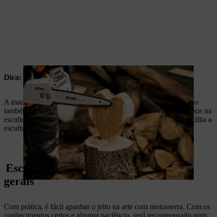
Dica:
A madeira de tília é ideal para esculpir objetos de interior, sendo
também a mais indicada para quem está a dar os primeiros passos na
escultura com motosserra. A madeira de tília é macia, o que facilita a
escultura.
Escultura com motosserra: instruções
gerais
Com prática, é fácil apanhar o jeito na arte com motosserra. Com os
conhecimentos certos e alguma paciência, será recompensado num