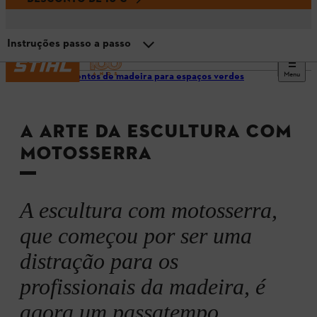
Instruções passo a passo
Menu
Ornamentos de madeira para espaços verdes
O que é a arte com motosserra?
A ARTE DA ESCULTURA COM
Pré-requisitos para a escultura com motosserra
MOTOSSERRA
Equipamento de proteção individual
A escultura com motosserra,
Inspiração e ideias
que começou por ser uma
distração para os
Que motosserras são adequadas?
profissionais da madeira, é
agora um passatempo