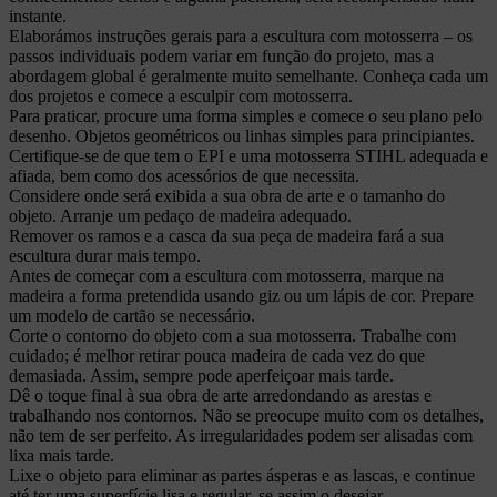
instante.
Elaborámos instruções gerais para a escultura com motosserra – os
passos individuais podem variar em função do projeto, mas a
abordagem global é geralmente muito semelhante. Conheça cada um
dos projetos e comece a esculpir com motosserra.
Para praticar, procure uma forma simples e comece o seu plano pelo
desenho. Objetos geométricos ou linhas simples para principiantes.
Certifique-se de que tem o EPI e uma motosserra STIHL adequada e
afiada, bem como dos acessórios de que necessita.
Considere onde será exibida a sua obra de arte e o tamanho do
objeto. Arranje um pedaço de madeira adequado.
Remover os ramos e a casca da sua peça de madeira fará a sua
escultura durar mais tempo.
Antes de começar com a escultura com motosserra, marque na
madeira a forma pretendida usando giz ou um lápis de cor. Prepare
um modelo de cartão se necessário.
Corte o contorno do objeto com a sua motosserra. Trabalhe com
cuidado; é melhor retirar pouca madeira de cada vez do que
demasiada. Assim, sempre pode aperfeiçoar mais tarde.
Dê o toque final à sua obra de arte arredondando as arestas e
trabalhando nos contornos. Não se preocupe muito com os detalhes,
não tem de ser perfeito. As irregularidades podem ser alisadas com
lixa mais tarde.
Lixe o objeto para eliminar as partes ásperas e as lascas, e continue
até ter uma superfície lisa e regular, se assim o desejar.