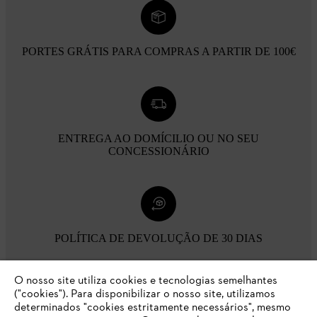
PORTES GRÁTIS PARA COMPRAS A PARTIR DE 100€
ENTREGA AO DOMÍCILIO OU NO SEU
CONCESSIONÁRIO
POLÍTICA DE DEVOLUÇÃO DE 30 DIAS
O nosso site utiliza cookies e tecnologias semelhantes
Opções de pagamento
("cookies"). Para disponibilizar o nosso site, utilizamos
determinados "cookies estritamente necessários", mesmo