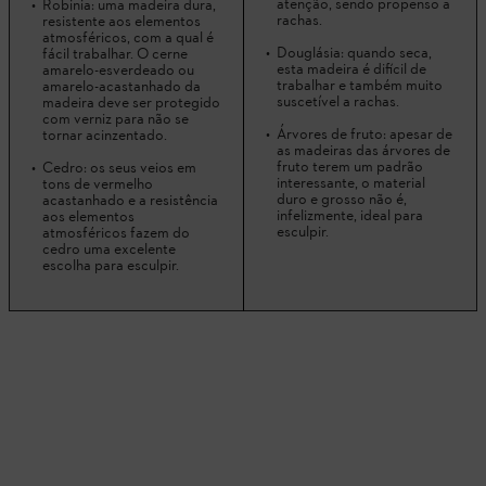
atenção, sendo propenso a
Robinia: uma madeira dura,
rachas.
resistente aos elementos
atmosféricos, com a qual é
Douglásia: quando seca,
fácil trabalhar. O cerne
esta madeira é difícil de
amarelo-esverdeado ou
trabalhar e também muito
amarelo-acastanhado da
suscetível a rachas.
madeira deve ser protegido
com verniz para não se
Árvores de fruto: apesar de
tornar acinzentado.
as madeiras das árvores de
fruto terem um padrão
Cedro: os seus veios em
interessante, o material
tons de vermelho
duro e grosso não é,
acastanhado e a resistência
infelizmente, ideal para
aos elementos
esculpir.
atmosféricos fazem do
cedro uma excelente
escolha para esculpir.