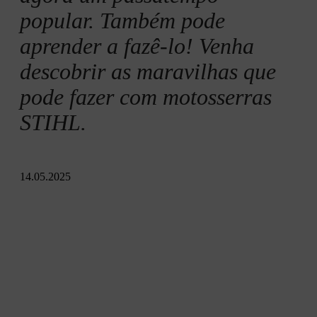
Que tipo de madeira é adequado?
popular. Também pode
aprender a fazê-lo! Venha
Instruções passo a passo
descobrir as maravilhas que
pode fazer com motosserras
STIHL.
14.05.2025