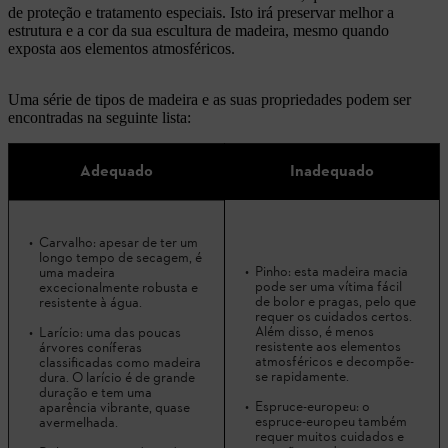
de proteção e tratamento especiais. Isto irá preservar melhor a
estrutura e a cor da sua escultura de madeira, mesmo quando
exposta aos elementos atmosféricos.
Uma série de tipos de madeira e as suas propriedades podem ser
encontradas na seguinte lista:
Adequado
Inadequado
Carvalho: apesar de ter um
longo tempo de secagem, é
Pinho: esta madeira macia
uma madeira
pode ser uma vítima fácil
excecionalmente robusta e
de bolor e pragas, pelo que
resistente à água.
requer os cuidados certos.
Além disso, é menos
Larício: uma das poucas
resistente aos elementos
árvores coníferas
atmosféricos e decompõe-
classificadas como madeira
se rapidamente.
dura. O larício é de grande
duração e tem uma
Espruce-europeu: o
aparência vibrante, quase
espruce-europeu também
avermelhada.
requer muitos cuidados e