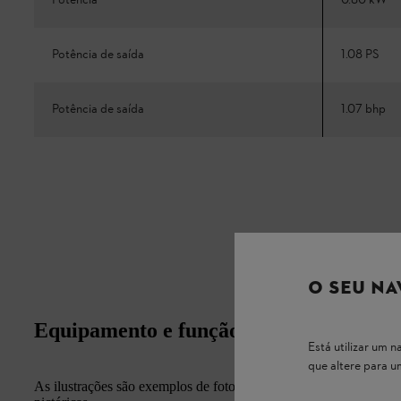
Potência
0.80 kW
Potência de saída
1.08 PS
Potência de saída
1.07 bhp
O SEU NA
Equipamento e função
Está utilizar um
que altere para 
As ilustrações são exemplos de fotografias. A aparência e a apli