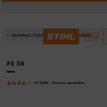
Aparadores / Foices a Motor / Motorroçadores
FS 38
3.9
(148)
Escrever uma análise