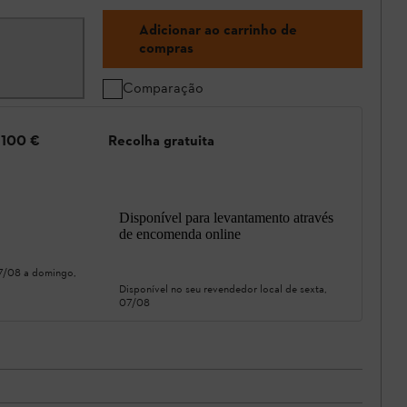
Adicionar ao carrinho de
compras
Comparação
e 100 €
Recolha gratuita
Disponível para levantamento através
de encomenda online
07/08
a
domingo,
Disponível no seu revendedor local de
sexta,
07/08