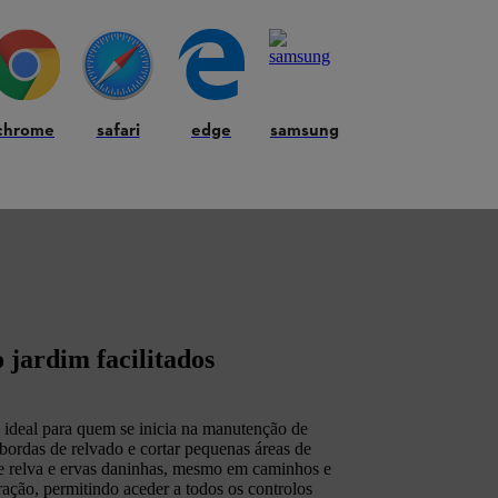
chrome
safari
edge
samsung
 jardim facilitados
a ideal para quem se inicia na manutenção de
r bordas de relvado e cortar pequenas áreas de
e relva e ervas daninhas, mesmo em caminhos e
eração, permitindo aceder a todos os controlos