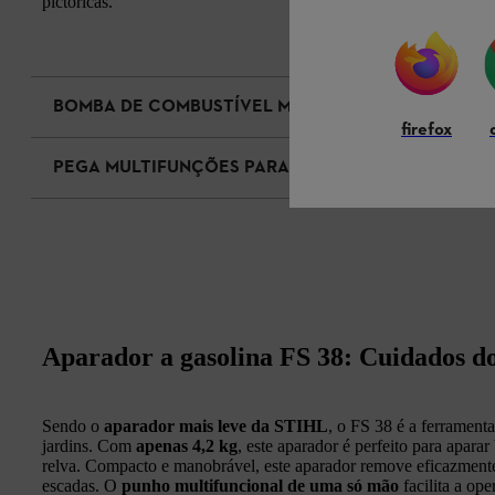
pictóricas.
BOMBA DE COMBUSTÍVEL MANUAL
firefox
PEGA MULTIFUNÇÕES PARA UMA MÃO SÓ
Aparador a gasolina FS 38: Cuidados do
Sendo o
aparador mais leve da STIHL
, o FS 38 é a ferrament
jardins. Com
apenas 4,2 kg
, este aparador é perfeito para apara
relva. Compacto e manobrável, este aparador remove eficazment
escadas. O
punho multifuncional de uma só mão
facilita a op