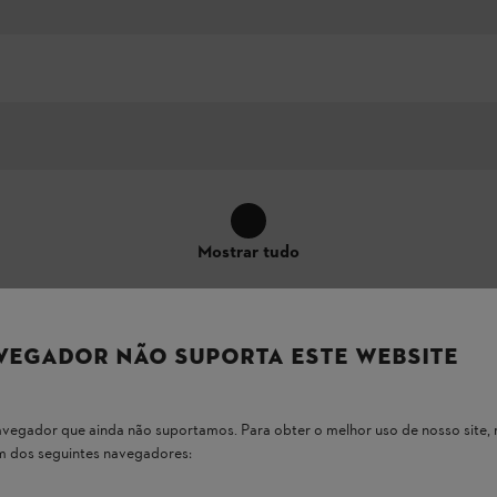
Mostrar tudo
VEGADOR NÃO SUPORTA ESTE WEBSITE
 navegador que ainda não suportamos. Para obter o melhor uso de nosso sit
um dos seguintes navegadores:
cação real das características do equipamento no produto podem - com f