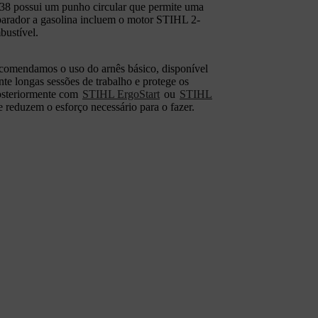
8 possui um punho circular que permite uma
aparador a gasolina incluem o motor STIHL 2-
ustível.
recomendamos o uso do arnês básico, disponível
te longas sessões de trabalho e protege os
osteriormente com
STIHL ErgoStart
ou
STIHL
 reduzem o esforço necessário para o fazer.