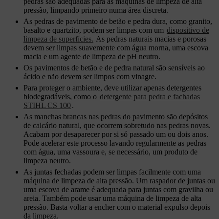
pedras são adequadas para as máquinas de limpeza de alta
pressão, limpando primeiro numa área discreta.
As pedras de pavimento de betão e pedra dura, como granito,
basalto e quartzito, podem ser limpas com um
dispositivo de
limpeza de superfícies.
As pedras naturais macias e porosas
devem ser limpas suavemente com água morna, uma escova
macia e um agente de limpeza de pH neutro.
Os pavimentos de betão e de pedra natural são sensíveis ao
ácido e não devem ser limpos com vinagre.
Para proteger o ambiente, deve utilizar apenas detergentes
biodegradáveis, como o
detergente para pedra e fachadas
STIHL CS 100
.
As manchas brancas nas pedras do pavimento são depósitos
de calcário natural, que ocorrem sobretudo nas pedras novas.
Acabam por desaparecer por si só passado um ou dois anos.
Pode acelerar este processo lavando regularmente as pedras
com água, uma vassoura e, se necessário, um produto de
limpeza neutro.
As juntas fechadas podem ser limpas facilmente com uma
máquina de limpeza de alta pressão. Um raspador de juntas ou
uma escova de arame é adequada para juntas com gravilha ou
areia. Também pode usar uma máquina de limpeza de alta
pressão. Basta voltar a encher com o material expulso depois
da limpeza.