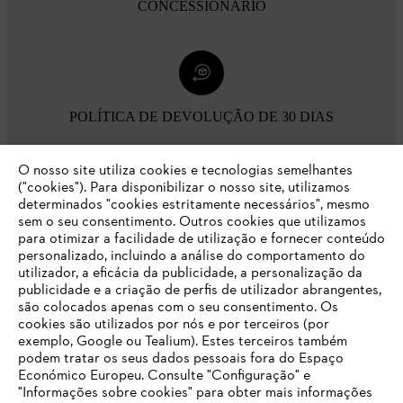
CONCESSIONÁRIO
POLÍTICA DE DEVOLUÇÃO DE 30 DIAS
O nosso site utiliza cookies e tecnologias semelhantes
Opções de pagamento
("cookies"). Para disponibilizar o nosso site, utilizamos
determinados "cookies estritamente necessários", mesmo
sem o seu consentimento. Outros cookies que utilizamos
para otimizar a facilidade de utilização e fornecer conteúdo
personalizado, incluindo a análise do comportamento do
utilizador, a eficácia da publicidade, a personalização da
publicidade e a criação de perfis de utilizador abrangentes,
são colocados apenas com o seu consentimento. Os
Empresa
cookies são utilizados por nós e por terceiros (por
exemplo, Google ou Tealium). Estes terceiros também
podem tratar os seus dados pessoais fora do Espaço
Económico Europeu. Consulte "Configuração" e
FAQs Loja Online
"Informações sobre cookies" para obter mais informações