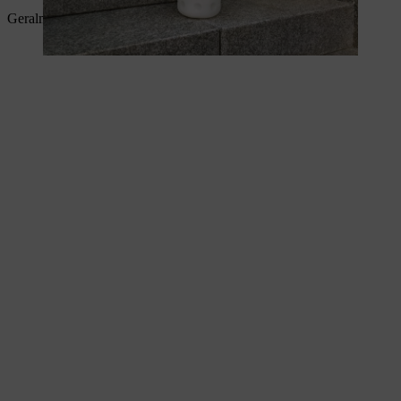
Geralmente, a distinção é feita entre o betão e a pedra natural.