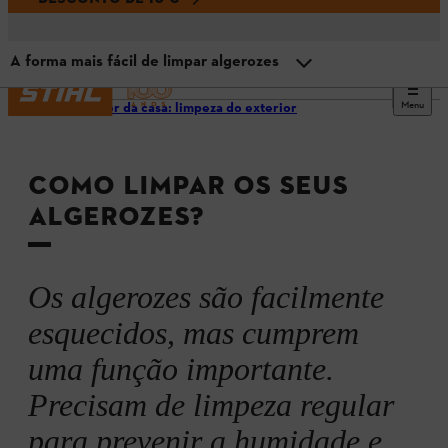
A forma mais fácil de limpar algerozes
Menu
Ao redor da casa: limpeza do exterior
Qual a função dos algerozes?
COMO LIMPAR OS SEUS
Porque é importante limpar os algerozes
ALGEROZES?
A forma mais fácil de limpar algerozes
Os algerozes são facilmente
esquecidos, mas cumprem
uma função importante.
Precisam de limpeza regular
para prevenir a humidade e