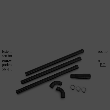
Este método é especialmente adequado se o algeroz e os resíduos no
seu interior estiverem secos, para que possam ser facilmente
removidos pelo soprador de mão. O kit de limpeza de algerozes
pode ser utilizado com os sopradores
STIHL BG 66,
SH 56
,
BG
56
e
86
e
BGE
/
SHE 71
e
81
.