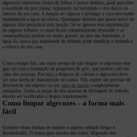
algerozes estiverem cheios de folhas e outros detritos, pode perceber
a realidade da pior forma: reparando na humidade e nos danos no
interior da sua casa. A função do algeroz é proteger a casa desviando
rapidamente a água da chuva. Quaisquer detritos que possa haver no
algeroz irão prejudicar esta função. Se se ignorar esta manutenção
do algeroz telhado, o canal ficará completamente obstruído e as
consequências podem ser muito graves: na pior das hipóteses, a
água da chuva que transborde do telhado pode danificar a fachada e
o reboco da sua casa.
Com o tempo frio, um outro perigo de não limpar os algerozes tem
que ver com a formação de pingentes de gelo, que podem cair em
cima das pessoas. Por isso, a limpeza de caleiras e algerozes deve
ser uma tarefa de manutenção de rotina. Não espere até precisar de
desobstruir um algeroz ou um
tubo de queda
completamente
entupidos. Todas as peças do seu sistema de drenagem do telhado
devem ser verificadas e limpas regularmente.
Como limpar algerozes – a forma mais
fácil
Existem várias formas de manter o algeroz telhado limpo e
desobstruído. O nosso guia mostra-lhe como, dispondo das