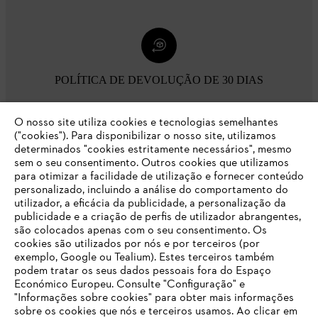
POLÍTICA DE DEVOLUÇÃO DE 30 DIAS
O nosso site utiliza cookies e tecnologias semelhantes
Opções de pagamento
("cookies"). Para disponibilizar o nosso site, utilizamos
determinados "cookies estritamente necessários", mesmo
sem o seu consentimento. Outros cookies que utilizamos
para otimizar a facilidade de utilização e fornecer conteúdo
personalizado, incluindo a análise do comportamento do
utilizador, a eficácia da publicidade, a personalização da
publicidade e a criação de perfis de utilizador abrangentes,
são colocados apenas com o seu consentimento. Os
Empresa
cookies são utilizados por nós e por terceiros (por
exemplo, Google ou Tealium). Estes terceiros também
podem tratar os seus dados pessoais fora do Espaço
Económico Europeu. Consulte "Configuração" e
FAQs Loja Online
"Informações sobre cookies" para obter mais informações
sobre os cookies que nós e terceiros usamos. Ao clicar em
O SEU NAVEGADOR NÃO SUPORTA