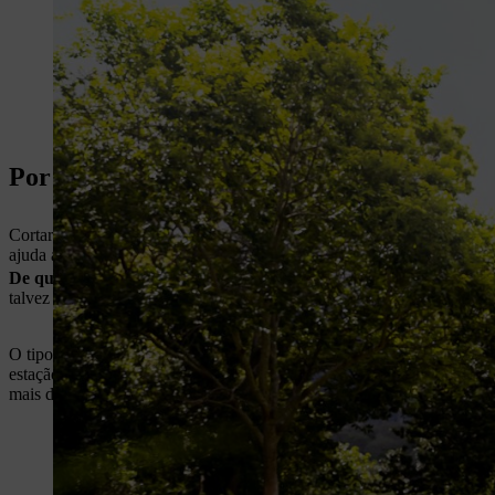
Por que razão precisa de cortar o seu relv
Cortar a relva não é apenas uma questão de estética: é uma tarefa de
ajuda a garantir um crescimento denso, saudável e a eliminar ervas d
De quanto em quanto tempo se deve cortar a relva?
Saber quando c
talvez até com mais frequência na primavera. Se a relva estiver a cre
O tipo de relvado também tem influência sobre a frequência com que p
estação de crescimento, ao passo que, para um relvado ornamental, pod
mais devagar, por isso deverá bastar uma vez por semana.