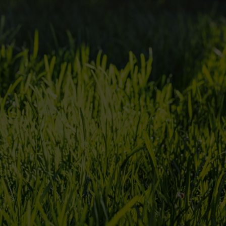
quanto mais elevada for a temperatura, mais comprida se deve manter 
r a relva a uma altura entre 5 e 6 cm durante todo o ano. Isto porque a 
lvado à sombra também esteja a receber água suficiente, já que as sebes
A regra de c
Se o relvado est
primeira. Talve
durante algum t
benéfico. Em vez
vez e utilize es
comprimento pre
crescimento natu
sensivelmente a