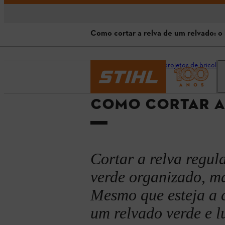
Como cortar a relva de um relvado: o
Como cortar a relva de um relvad
Página inicial
Dicas e projetos de bricolag
Cuidados e funcionamento do cor
COMO CORTAR A 
Dicas e truques para cortar relva
Cortar a relva regu
verde organizado, m
Mesmo que esteja a c
um relvado verde e l