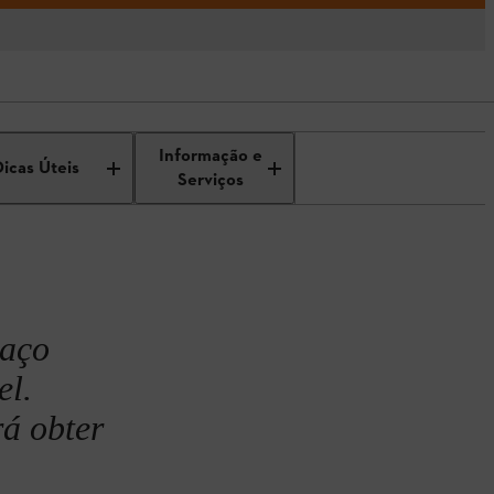
ar a relva de um relvado
Informação e
Dicas Úteis
Serviços
paço
el.
rá obter