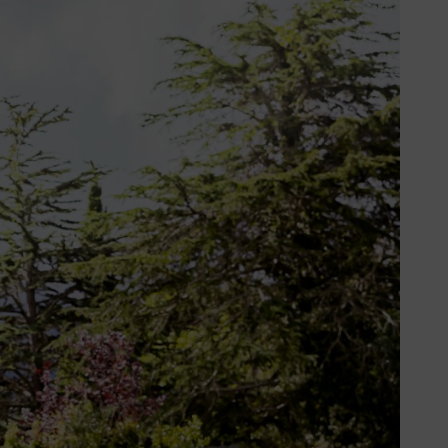
como cortar relva corretamente
escimento mais espesso.
 menos, uma vez por semana –
 um corte semanal durante a
ente. Os relvados à sombra crescem