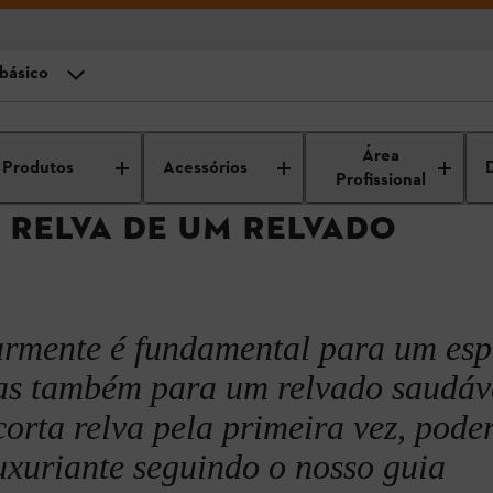
 básico
o: o básico
e e jardim
Manutenção de jardins
Cuidados do relvado
Como cort
Área
Produtos
Acessórios
ta-relva
Profissional
RELVA DE UM RELVADO
larmente é fundamental para um es
as também para um relvado saudáv
orta relva pela primeira vez, pode
uxuriante seguindo o nosso guia