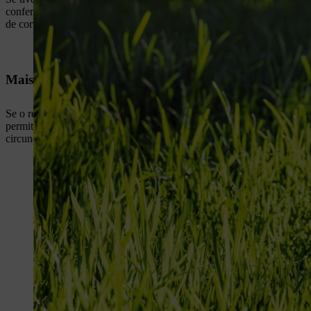
conferir ao relvado um bonito ar aveludado e uniforme. No entanto, 
de corte de 5 cm durante o tempo quente e seco do verão.
Mais comprido à sombra
Se o relvado estiver à sombra, é melhor mantê-lo mais comprido e corta
permitirá que a relva absorva mais luz solar. Assegure-se de que um re
circundantes irão competir pelos valiosos recursos nutritivos.