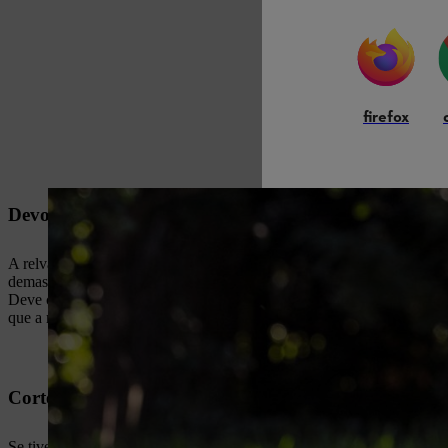
firefox
Devo cortar o relvado para que tamanho?
A relva deve ser mantida a uma altura de cerca de 3 a 5 cm. Demasiado
demasiado curta, o relvado não conseguirá proteger o solo de doenças
Deve cortar a relva até um comprimento máximo de 5 cm no verão, qu
que a relva cresça irregularmente, pelo que deverá reajustar a altura d
Corte mais curto num relvado ornamental
Se tiver um relvado ornamental, poderá mantê-lo com um comprimento 