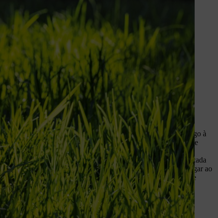
a relva. Recomendamos uma altura
superfície extra das folhas
, os arbustos e as árvores
orte de 1/3
iver demasiado alto, nunca deve cortá-lo para ficar com 4 cm logo à
z tenha regressado das férias ou negligenciado o seu espaço verde
empo – mas um corte drástico pode ser mais prejudicial do que
 disso, corte até um terço da altura da relva mais comprida de cada
ta abordagem ao longo de vários dias para ir progredindo até chegar ao
tendido. Esta abordagem de corte do relvado respeita o ciclo de
ral da relva e não danifica o ponto de crescimento, localizado
 meio da folha de erva.