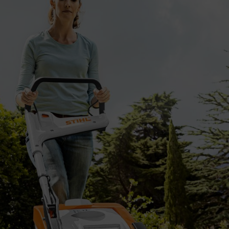
ado?
 manutenção essencial que promove o crescimento e a vitalidade. Saber 
aninhas invisíveis, uma vez que o corte regular da relva promove um cr
ortar a relva é essencial. Para um relvado perfeito, deve cortar, pelo
scer mais de 2,5 cm por semana, terá de cortá-la duas vezes por semana.
recisa de cortar a relva: um relvado recreativo durável passa bem com
erá ter de cortar a relva a cada quatro ou sete dias se crescer rapidam