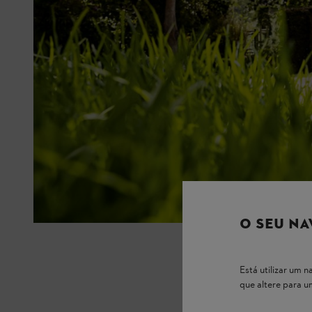
O SEU NA
Está utilizar um
que altere para 