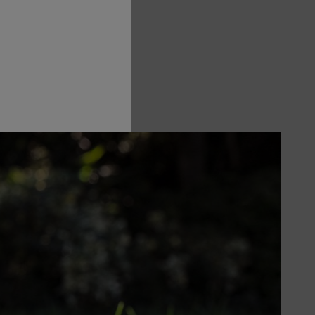
por outro lado, se ficar
nto da relva a altas temperaturas.
 Vários fatores podem fazer com
lquer outra sobrecarga. Isto irá