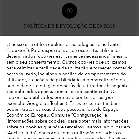
POLÍTICA DE DEVOLUÇÃO DE 30 DIAS
O nosso site utiliza cookies e tecnologias semelhantes
Opções de pagamento
("cookies"). Para disponibilizar o nosso site, utilizamos
determinados "cookies estritamente necessários", mesmo
sem o seu consentimento. Outros cookies que utilizamos
para otimizar a facilidade de utilização e fornecer conteúdo
personalizado, incluindo a análise do comportamento do
utilizador, a eficácia da publicidade, a personalização da
publicidade e a criação de perfis de utilizador abrangentes,
são colocados apenas com o seu consentimento. Os
Empresa
cookies são utilizados por nós e por terceiros (por
exemplo, Google ou Tealium). Estes terceiros também
podem tratar os seus dados pessoais fora do Espaço
Económico Europeu. Consulte "Configuração" e
FAQs Loja Online
"Informações sobre cookies" para obter mais informações
sobre os cookies que nós e terceiros usamos. Ao clicar em
O SEU NAVEGADOR NÃO SUPORTA
"Aceitar Tudo", concorda com a utilização de todos os
ESTE WEBSITE