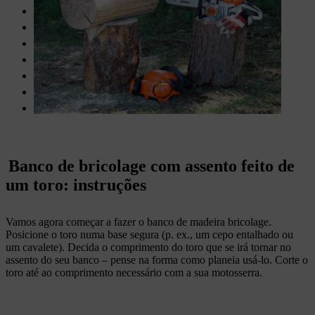
2 painéis de MDF
Verniz para madeira
Cola
Motosserra (p. ex.,
MS 231 C
)
Plaina
Lixa de grão 120 e 240
Lápis e régua
Banco de bricolage com assento feito de
um toro: instruções
Vamos agora começar a fazer o banco de madeira bricolage.
Posicione o toro numa base segura (p. ex., um cepo entalhado ou
um cavalete). Decida o comprimento do toro que se irá tornar no
assento do seu banco – pense na forma como planeia usá-lo. Corte o
toro até ao comprimento necessário com a sua motosserra.