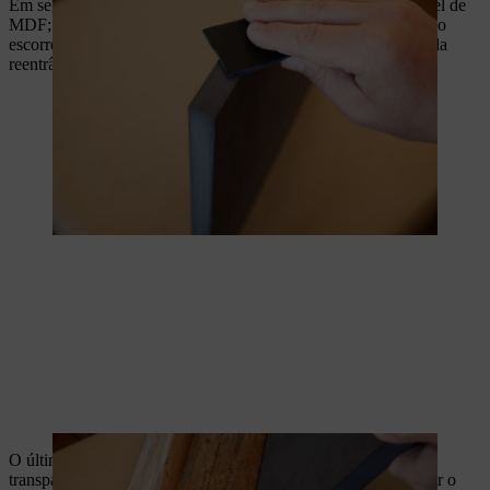
Em seguida, aplique cola na aresta comprida do primeiro painel de
MDF; não vá logo até ao fim, caso contrário, a cola em excesso
escorre para fora sujando tudo. Empurre o painel para dentro da
reentrância. Repita o procedimento para o outro lado.
O último passo é selar a madeira do banco com um verniz
transparente ou uma velatura colorida e verniz. Isto irá proteger o