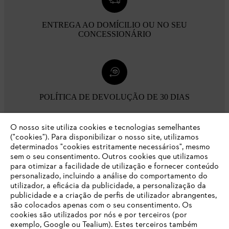
ENTREGA AO DOMÍCILIO OU NO SEU
CONCESSIONÁRIO
POLÍTICA DE DEVOLUÇÃO DE 30 DIAS
O nosso site utiliza cookies e tecnologias semelhantes
Opções de pagamento
("cookies"). Para disponibilizar o nosso site, utilizamos
determinados "cookies estritamente necessários", mesmo
sem o seu consentimento. Outros cookies que utilizamos
para otimizar a facilidade de utilização e fornecer conteúdo
personalizado, incluindo a análise do comportamento do
utilizador, a eficácia da publicidade, a personalização da
publicidade e a criação de perfis de utilizador abrangentes,
são colocados apenas com o seu consentimento. Os
Empresa
cookies são utilizados por nós e por terceiros (por
exemplo, Google ou Tealium). Estes terceiros também