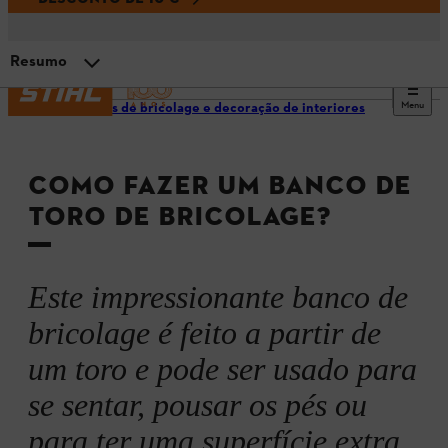
Resumo
Menu
Projetos de bricolage e decoração de interiores
Selecionar a madeira
COMO FAZER UM BANCO DE
A motosserra certa para o trabalho
TORO DE BRICOLAGE?
Materiais e ferramentas
Este impressionante banco de
Instruções
bricolage é feito a partir de
um toro e pode ser usado para
Resumo
se sentar, pousar os pés ou
para ter uma superfície extra.