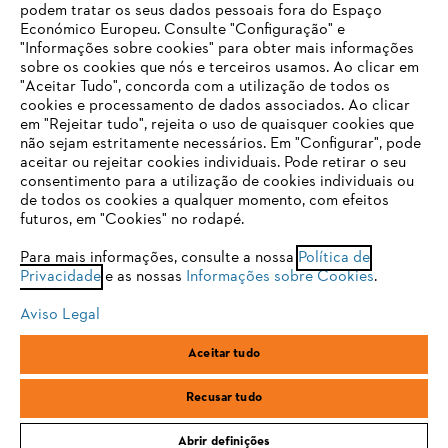
podem tratar os seus dados pessoais fora do Espaço
Económico Europeu. Consulte "Configuração" e
FAQs Loja Online
"Informações sobre cookies" para obter mais informações
sobre os cookies que nós e terceiros usamos. Ao clicar em
O SEU NAVEGADOR NÃO SUPORTA
"Aceitar Tudo", concorda com a utilização de todos os
ESTE WEBSITE
cookies e processamento de dados associados. Ao clicar
em "Rejeitar tudo", rejeita o uso de quaisquer cookies que
Contacto
não sejam estritamente necessários. Em "Configurar", pode
aceitar ou rejeitar cookies individuais. Pode retirar o seu
Está utilizar um navegador que ainda não suportamos. Para
consentimento para a utilização de cookies individuais ou
obter o melhor uso de nosso site, recomendamos que altere
de todos os cookies a qualquer momento, com efeitos
para um dos seguintes navegadores:
futuros, em "Cookies" no rodapé.
Condições gerais de venda
Proteção de Dados
Para mais informações, consulte a nossa
Política de
Privacidade
e as nossas
Informações sobre Cookies
.
firefox
chrome
Sobre nós
Cookies
Informação jurídica
Aviso Legal
safari
edge
Aceitar tudo
Andreas Stihl, S.A.
R.C.Emp. Ed.3-P.0-Lj.2
samsung
2710-693 Sintra, Portugal
Recusar tudo
Abrir definições