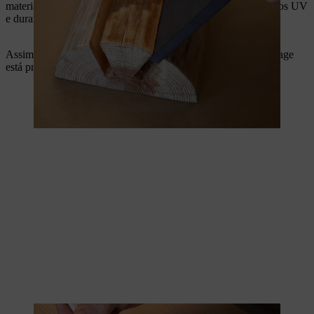
material natural contra os efeitos da humidade, do pó e dos raios UV
e durará por vários anos.
Assim que o verniz estiver seco, o seu banco de toro de bricolage
está pronto a usar.