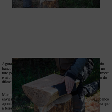
Agora tem de preparar as reentrâncias para encaixar as pernas do
banco. Estes rasgos têm de entrar com profundidade suficiente no
toro para garantir que os painéis de MDF ficam fixados com firmeza
e não se partem; recomendamos que corte até cerca de um terço do
diâmetro do toro.
Marque primeiro os rasgos ao longo do lado curvo do toro,
enviesados em relação ao centro, de modo a que as pernas do banco
apontem para fora. Marque o mesmo ângulo dos dois lados para que
a ferramenta fique estável.