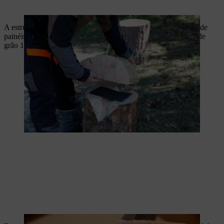
A estrutura de suporte do banco de toro é formada por um par de
painéis de MDF. Lixe as arestas cortadas das tábuas com lixa de
grão 120 e as superfícies com lixa de grão 240.