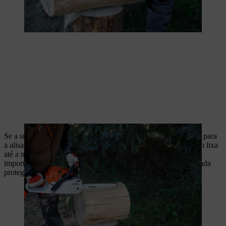
Se a superfície serrada tiver ficado irregular, utilize uma plaina para
a alisar. Lixe a superfície do banco e as arestas cortadas usando lixa
até a madeira ficar lisa e suave ao toque. Este é um passo
importante, uma vez que uma superfície de madeira bem acabada
protege as suas roupas contra danos e agarra menos pó.