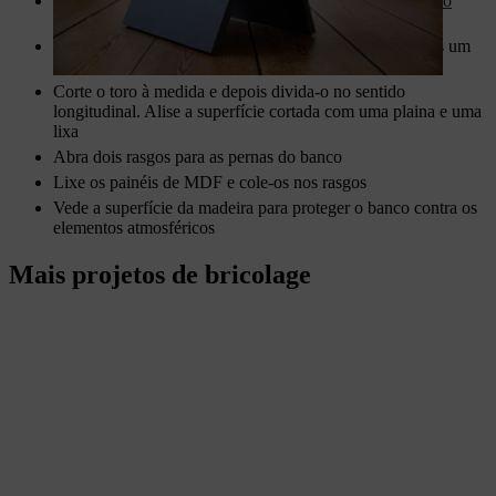
Durante o trabalho, use sempre
equipamento de proteção
individual de acordo com as instruções de operação
Para este banco vai precisar de poucos materiais: apenas um
toro e dois painéis de MDF
Corte o toro à medida e depois divida-o no sentido
longitudinal. Alise a superfície cortada com uma plaina e uma
lixa
Abra dois rasgos para as pernas do banco
Lixe os painéis de MDF e cole-os nos rasgos
Vede a superfície da madeira para proteger o banco contra os
elementos atmosféricos
Mais projetos de bricolage