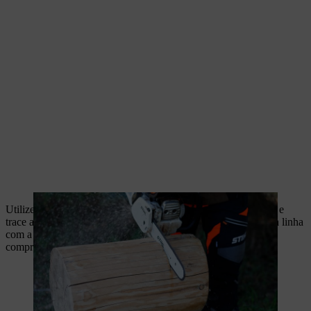
Utilize uma régua para achar o centro do toro nas faces planas e
trace a linha ao longo de um lado comprido. Corte ao longo da linha
com a motosserra para dividir o tronco a meio no sentido do
comprimento.