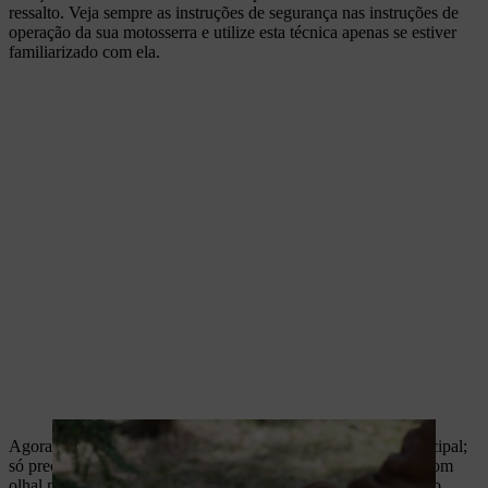
ressalto. Veja sempre as instruções de segurança nas instruções de
operação da sua motosserra e utilize esta técnica apenas se estiver
familiarizado com ela.
Agora pregue as paredes laterais do comedouro ao corpo principal;
só precisa de dois pregos para cada lado. Insira os parafusos com
olhal na devida posição, de modo a que o fundo do comedouro