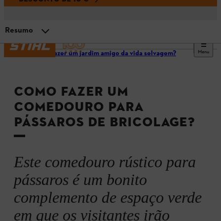
Resumo
Menu
Como fazer um jardim amigo da vida selvagem?
Ajude a vida selvagem no inverno
COMO FAZER UM
Materiais e ferramentas
COMEDOURO PARA
PÁSSAROS DE BRICOLAGE?
Como fazer um comedouro de bricolage para pássaros?
Pendurar o comedouro para pássaros no exterior
Este comedouro rústico para
pássaros é um bonito
Resumo
complemento de espaço verde
em que os visitantes irão