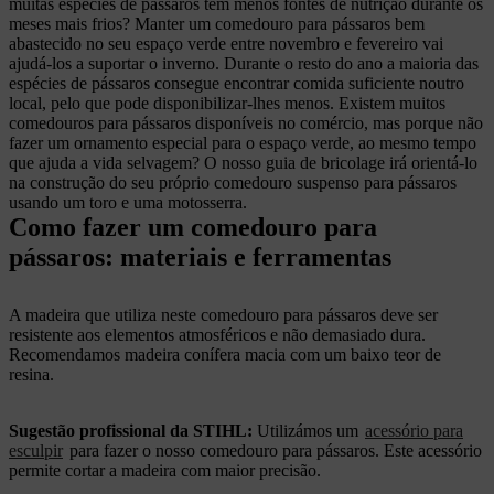
muitas espécies de pássaros têm menos fontes de nutrição durante os
meses mais frios? Manter um comedouro para pássaros bem
abastecido no seu espaço verde entre novembro e fevereiro vai
ajudá-los a suportar o inverno. Durante o resto do ano a maioria das
espécies de pássaros consegue encontrar comida suficiente noutro
local, pelo que pode disponibilizar-lhes menos. Existem muitos
comedouros para pássaros disponíveis no comércio, mas porque não
fazer um ornamento especial para o espaço verde, ao mesmo tempo
que ajuda a vida selvagem? O nosso guia de bricolage irá orientá-lo
na construção do seu próprio comedouro suspenso para pássaros
usando um toro e uma motosserra.
Como fazer um comedouro para
pássaros: materiais e ferramentas
A madeira que utiliza neste comedouro para pássaros deve ser
resistente aos elementos atmosféricos e não demasiado dura.
Recomendamos madeira conífera macia com um baixo teor de
resina.
Sugestão profissional da STIHL:
Utilizámos um
acessório para
esculpir
para fazer o nosso comedouro para pássaros. Este acessório
permite cortar a madeira com maior precisão.