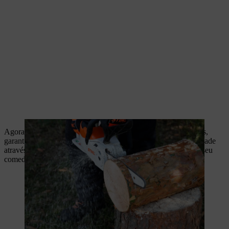
Agora, faça cuidadosamente dois cortes longitudinais paralelos,
garantindo que não corta mais do que dois terços da profundidade
através do diâmetro do toro. Esta será a mesa para a ração do seu
comedouro de madeira para pássaros.