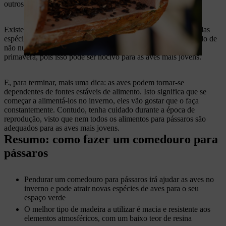
outros animais.
Existem muitos tipos de comida para pássaros, mas a maioria das
espécies adora sementes de girassol sem casca. Tenha o cuidado de
não nutrir os pássaros com algo que seja demasiado gordo na
primavera, pois isso pode ser nocivo para as aves mais jovens.
E, para terminar, mais uma dica: as aves podem tornar-se
dependentes de fontes estáveis de alimento. Isto significa que se
começar a alimentá-los no inverno, eles vão gostar que o faça
constantemente. Contudo, tenha cuidado durante a época de
reprodução, visto que nem todos os alimentos para pássaros são
adequados para as aves mais jovens.
Resumo: como fazer um comedouro para
pássaros
Pendurar um comedouro para pássaros irá ajudar as aves no
inverno e pode atrair novas espécies de aves para o seu
espaço verde
O melhor tipo de madeira a utilizar é macia e resistente aos
elementos atmosféricos, com um baixo teor de resina