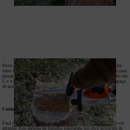
Deve agora fazer um corte em profundidade para soltar a madeira
entre os cortes longitudinais e criar o interior do seu comedouro para
pássaros. Retire o pedaço do interior. O seu toro é agora um tubo em
C e o espaço interior em breve será uma mesa para a ração e espaço
de acesso para os pássaros.
Cuidado: Cuidado ao fazer os cortes em profundidade
Faça os cortes em profundidade lenta e cuidadosamente. Tenha em
atenção: Este método de trabalho representa um risco acrescido de