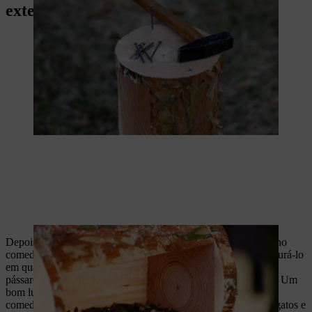
exterior
Depois de a corda resistente aos elementos atmosféricos estar no
comedouro de bricolage em madeira para pássaros, pode pendurá-lo
em qualquer lugar de fácil acesso (para reabastecer) e onde os
pássaros possam chegar aos alimentos sem serem perturbados. Um
bom lugar é um ramo robusto e alto. Lembre-se de colocar os
comedouros para pássaros de forma a estarem seguros contra gatos e