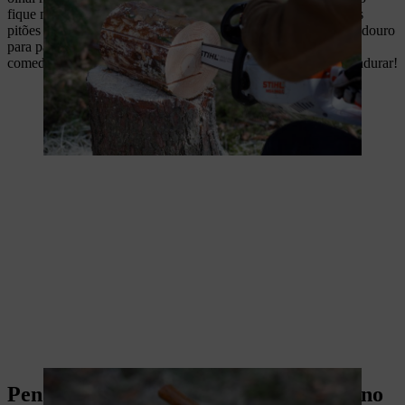
fique na horizontal depois de o pendurar. O local exato para os
pitões depende do centro de gravidade específico do seu comedouro
para pássaros. Agora só falta passar a corda pelos olhais e o
comedouro de bricolage para pássaros está feito e pronto a pendurar!
Pendurar o comedouro para pássaros no