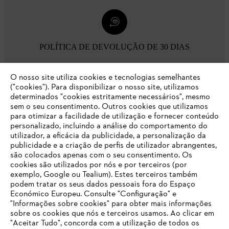
POLÍTICA DE DEVOLUÇÃO DE 30 DIAS
O nosso site utiliza cookies e tecnologias semelhantes
Opções de pagamento
("cookies"). Para disponibilizar o nosso site, utilizamos
determinados "cookies estritamente necessários", mesmo
sem o seu consentimento. Outros cookies que utilizamos
para otimizar a facilidade de utilização e fornecer conteúdo
personalizado, incluindo a análise do comportamento do
utilizador, a eficácia da publicidade, a personalização da
publicidade e a criação de perfis de utilizador abrangentes,
são colocados apenas com o seu consentimento. Os
Empresa
cookies são utilizados por nós e por terceiros (por
exemplo, Google ou Tealium). Estes terceiros também
podem tratar os seus dados pessoais fora do Espaço
Económico Europeu. Consulte "Configuração" e
FAQs Loja Online
"Informações sobre cookies" para obter mais informações
sobre os cookies que nós e terceiros usamos. Ao clicar em
O SEU NAVEGADOR NÃO SUPORTA
"Aceitar Tudo", concorda com a utilização de todos os
ESTE WEBSITE