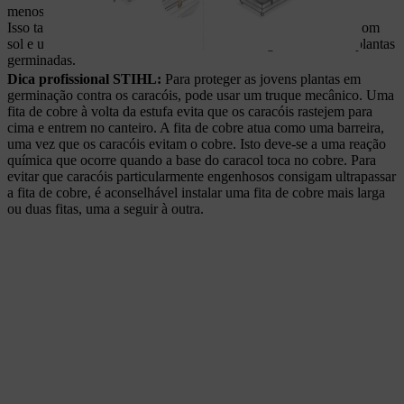
menos, 20 cm de terra.
Isso também já está feito! A sua estufa de jardim está pronta. Com
sol e um acesso fácil, em breve terá alfaces, legumes e outras plantas
germinadas.
Dica profissional STIHL:
Para proteger as jovens plantas em
germinação contra os caracóis, pode usar um truque mecânico. Uma
fita de cobre à volta da estufa evita que os caracóis rastejem para
cima e entrem no canteiro. A fita de cobre atua como uma barreira,
uma vez que os caracóis evitam o cobre. Isto deve-se a uma reação
química que ocorre quando a base do caracol toca no cobre. Para
evitar que caracóis particularmente engenhosos consigam ultrapassar
a fita de cobre, é aconselhável instalar uma fita de cobre mais larga
ou duas fitas, uma a seguir à outra.