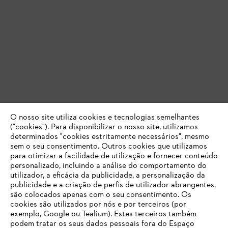
O nosso site utiliza cookies e tecnologias semelhantes
("cookies"). Para disponibilizar o nosso site, utilizamos
determinados "cookies estritamente necessários", mesmo
sem o seu consentimento. Outros cookies que utilizamos
Outras dicas para a estufa de jardim
para otimizar a facilidade de utilização e fornecer conteúdo
personalizado, incluindo a análise do comportamento do
utilizador, a eficácia da publicidade, a personalização da
Regra geral, uma estufa é fácil de cuidar. É importante que a
publicidade e a criação de perfis de utilizador abrangentes,
temperatura interior não fique demasiado alta nem demasiado baixa.
são colocados apenas com o seu consentimento. Os
Com as seguintes dicas, a colheita e o cultivo na pequena estufa
serão ainda mais bem-sucedidos.
cookies são utilizados por nós e por terceiros (por
exemplo, Google ou Tealium). Estes terceiros também
podem tratar os seus dados pessoais fora do Espaço