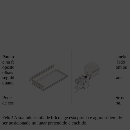
Para o mecanismo de rebatimento, aplique as 3 dobradiças na janela
e na face superior da estufa de caixa. Fixe a pega para abrir do lado
oposto ao do caixilho da janela e monte os ganchos de metal com os
olhais de suspensão para um fechamento seguro da janela. Em
seguida, deverá colocar as correntes de esferas para segurar a janela
quando estiver aberta.
Pode agora preparar uma madeira esquadriada com 10 centímetros
de comprimento para apoiar a janela quando for para ficar aberta.
Feito! A sua miniestufa de bricolage está pronta e agora só tem de
ser posicionada no lugar pretendido e enchido.