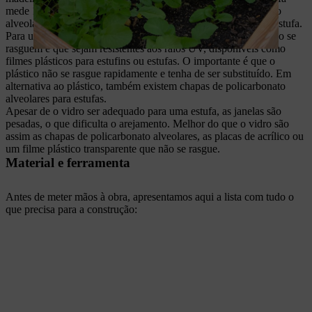
mede 150 x 70 cm e tem uma janela de chapa de policarbonato
alveolar fixada com dobradiças em cima na parte superior da estufa.
Para uma estufa, são adequados filmes plásticos de PE, que não se
rasguem e que sejam resistentes aos raios UV, disponíveis como
filmes plásticos para estufins ou estufas. O importante é que o
plástico não se rasgue rapidamente e tenha de ser substituído. Em
alternativa ao plástico, também existem chapas de policarbonato
alveolares para estufas.
Apesar de o vidro ser adequado para uma estufa, as janelas são
pesadas, o que dificulta o arejamento. Melhor do que o vidro são
assim as chapas de policarbonato alveolares, as placas de acrílico ou
um filme plástico transparente que não se rasgue.
Material e ferramenta
Antes de meter mãos à obra, apresentamos aqui a lista com tudo o
que precisa para a construção: