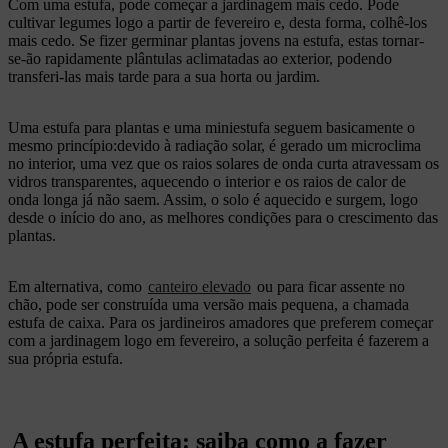
Com uma estufa, pode começar a jardinagem mais cedo. Pode
cultivar legumes logo a partir de fevereiro e, desta forma, colhê-los
mais cedo. Se fizer germinar plantas jovens na estufa, estas tornar-
se-ão rapidamente plântulas aclimatadas ao exterior, podendo
transferi-las mais tarde para a sua horta ou jardim.
Uma estufa para plantas e uma miniestufa seguem basicamente o
mesmo princípio:devido à radiação solar, é gerado um microclima
no interior, uma vez que os raios solares de onda curta atravessam os
vidros transparentes, aquecendo o interior e os raios de calor de
onda longa já não saem. Assim, o solo é aquecido e surgem, logo
desde o início do ano, as melhores condições para o crescimento das
plantas.
Em alternativa, como
canteiro elevado
ou para ficar assente no
chão, pode ser construída uma versão mais pequena, a chamada
estufa de caixa. Para os jardineiros amadores que preferem começar
com a jardinagem logo em fevereiro, a solução perfeita é fazerem a
sua própria estufa.
A estufa perfeita: saiba como a fazer