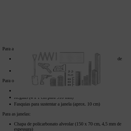
Para a caixa:
Tábuas (10 x 1,8 cm para 12 m, de preferência 3 tábuas de
4 m cada ou 4 tábuas de 3 m cada)
Madeira esquadriada (3 x 3 cm para 1,2 m)
Para o caixilho da janela:
Ripas para telhado (24 x 48 mm para uns bons 5 m)
Réguas (4 x 1 cm para 510 mm)
Fasquias para sustentar a janela (aprox. 10 cm)
Para as janelas:
Chapa de policarbonato alveolar (150 x 70 cm, 4,5 mm de
espessura)