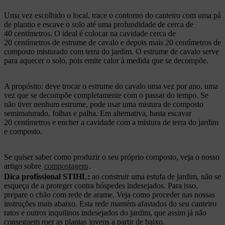
Uma vez escolhido o local, trace o contorno do canteiro com uma pá
de plantio e escave o solo até uma profundidade de cerca de
40 centímetros. O ideal é colocar na cavidade cerca de
20 centímetros de estrume de cavalo e depois mais 20 centímetros de
composto misturado com terra do jardim. O estrume de cavalo serve
para aquecer o solo, pois emite calor à medida que se decompõe.
A propósito: deve trocar o estrume do cavalo uma vez por ano, uma
vez que se decompõe completamente com o passar do tempo. Se
não tiver nenhum estrume, pode usar uma mistura de composto
semimaturado, folhas e palha. Em alternativa, basta escavar
20 centímetros e encher a cavidade com a mistura de terra do jardim
e composto.
Se quiser saber como produzir o seu próprio composto, veja o nosso
artigo sobre
compostagem
.
Dica profissional STIHL:
ao construir uma estufa de jardim, não se
esqueça de a proteger contra hóspedes indesejados. Para isso,
prepare o chão com rede de arame. Veja como proceder nas nossas
instruções mais abaixo. Esta rede mantém afastados do seu canteiro
ratos e outros inquilinos indesejados do jardim, que assim já não
conseguem roer as plantas jovens a partir de baixo.