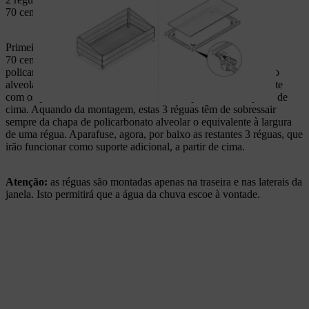
70 centímetros de comprimento.
Primeiro, ponha 1 régua de 150 centímetros e 2 réguas de
70 centímetros de comprimento nas 3 bordas da chapa de
policarbonato alveolar. Una as réguas à chapa de policarbonato
alveolar e às ripas inferiores para telhado da estrutura de suporte
com os parafusos de 2,5 x 20 milímetros, aplicando-os a partir de
cima. Aquando da montagem, estas 3 réguas têm de sobressair
sempre da chapa de policarbonato alveolar o equivalente à largura
de uma régua. Aparafuse, agora, por baixo as restantes 3 réguas, que
irão funcionar como suporte adicional, a partir de cima.
Atenção:
as réguas são montadas apenas na traseira e nas laterais da
janela. Isto permitirá que a água da chuva escoe à vontade.