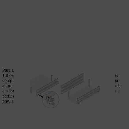
Para as laterais, aplique agora as tábuas mais curtas, as de 10 x
1,8 centímetros, nas madeiras em esquadria (com as tábuas mais
compridas aparafusadas). Para isso, monte duas tábuas à mesma
altura das tábuas dianteiras e remate em cima com a tábua serrada
em forma de triângulo. Aparafuse o lado mais curto desta tábua a
partir de cima às tábuas das laterais (não esquecer de abrir
previamente os furos!).