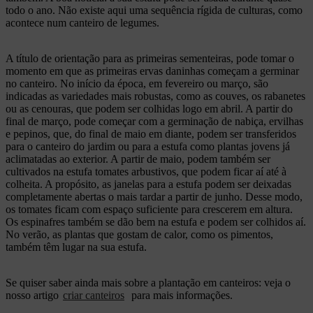
todo o ano. Não existe aqui uma sequência rígida de culturas, como
acontece num canteiro de legumes.
A título de orientação para as primeiras sementeiras, pode tomar o
momento em que as primeiras ervas daninhas começam a germinar
no canteiro. No início da época, em fevereiro ou março, são
indicadas as variedades mais robustas, como as couves, os rabanetes
ou as cenouras, que podem ser colhidas logo em abril. A partir do
final de março, pode começar com a germinação de nabiça, ervilhas
e pepinos, que, do final de maio em diante, podem ser transferidos
para o canteiro do jardim ou para a estufa como plantas jovens já
aclimatadas ao exterior. A partir de maio, podem também ser
cultivados na estufa tomates arbustivos, que podem ficar aí até à
colheita. A propósito, as janelas para a estufa podem ser deixadas
completamente abertas o mais tardar a partir de junho. Desse modo,
os tomates ficam com espaço suficiente para crescerem em altura.
Os espinafres também se dão bem na estufa e podem ser colhidos aí.
No verão, as plantas que gostam de calor, como os pimentos,
também têm lugar na sua estufa.
Se quiser saber ainda mais sobre a plantação em canteiros: veja o
nosso artigo
criar canteiros
para mais informações.