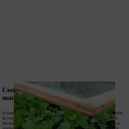
Construa o sua própria estufa de
madeira: Preparação
A madeira que vai usar para construir a estufa tem de ser resistente
às condições meteorológicas e não pode apodrecer rapidamente,
mesmo em contacto com o solo. Nesse sentido, recomendamos a
madeira de pinho ou de carvalho não aparelhada. A nossa estufa