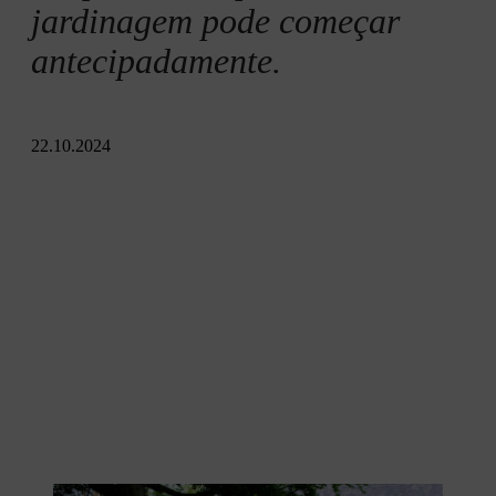
Plantar numa estufa
jardinagem pode começar
antecipadamente.
Estufa para tartarugas
22.10.2024