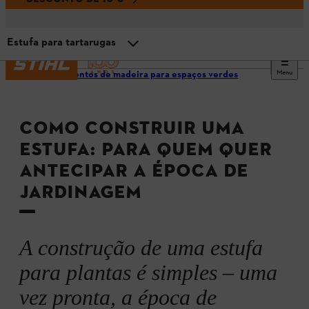
Estufa para tartarugas
Menu
Ornamentos de madeira para espaços verdes
Porquê construir a própria estufa?
COMO CONSTRUIR UMA
Informações sobre a estufa
ESTUFA: PARA QUEM QUER
ANTECIPAR A ÉPOCA DE
Material e ferramenta
JARDINAGEM
Estufa: Instruções de montagem
A construção de uma estufa
Canteiro elevado com estufa: instruções de montagem
para plantas é simples – uma
vez pronta, a época de