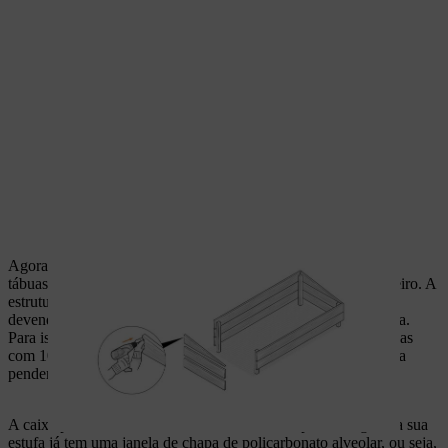
Agora, tal como descrito acima, agrafe uma rede de arame nas
tábuas inferiores da estrutura abrangendo todo o chão do canteiro. A
estrutura não deve ficar esticada na horizontal entre as tábuas,
devendo pender cerca de 10-15 centímetros por baixo da estufa.
Para isso, corte o pedaço retangular de rede de arame nas bordas
com 10 centímetros de largura e dobre-o de modo a que fique a
pender para o centro (cuidado, use luvas!).
A caixa para a sua miniestufa de madeira está pronta. Agora, a sua
estufa já tem uma janela de chapa de policarbonato alveolar, ou seja,