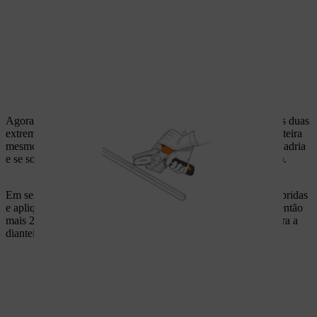
Agora, aplique uma das madeiras em esquadria mais curtas nas duas
extremidades de uma tábua dianteira. Aplique outra tábua dianteira
mesmo por cima (nivelada). Veja se as madeiras estão em esquadria
e se sobrepõem cerca de 5 centímetros (esta é a base da estufa).
Em seguida, pegue nas duas madeiras em esquadria mais compridas
e aplique-as nas extremidades de uma tábua traseira. Aplique então
mais 2 tábuas traseiras imediatamente acima (à face). Tem agora a
dianteira e a traseira da sua estufa.