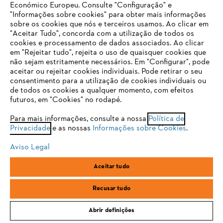
Económico Europeu. Consulte "Configuração" e
"Informações sobre cookies" para obter mais informações
Ventilar regularmente
sobre os cookies que nós e terceiros usamos. Ao clicar em
O SEU NAVEGADOR NÃO SUPORTA
"Aceitar Tudo", concorda com a utilização de todos os
ESTE WEBSITE
Ventile regularmente a estufa para evitar que o calor se acumule.
cookies e processamento de dados associados. Ao clicar
Salvo em caso de geada, isso deve ser feito todos os dias e por
em "Rejeitar tudo", rejeita o uso de quaisquer cookies que
períodos mais longos. Uma ripa de madeira pode ajudar a manter
não sejam estritamente necessários. Em "Configurar", pode
aberta a janela da estufa. Atenção: não se esqueça de a fechar depois
aceitar ou rejeitar cookies individuais. Pode retirar o seu
Está utilizar um navegador que ainda não suportamos. Para
de ventilar!
consentimento para a utilização de cookies individuais ou
obter o melhor uso de nosso site, recomendamos que altere
Cobrir em caso de geada
de todos os cookies a qualquer momento, com efeitos
para um dos seguintes navegadores:
futuros, em "Cookies" no rodapé.
Com temperaturas muito baixas, a estufa precisará de alguma ajuda
Para mais informações, consulte a nossa
Política de
para proteger as plantas. As esteiras de caniço servem para o
Privacidade
e as nossas
Informações sobre Cookies
.
isolamento; também o esferovite não deixa entrar o ar frio. Basta
firefox
chrome
estender as esteiras de caniço ou distribuir o esferovite sobre a janela
e colocar pesos para não voar.
Aviso Legal
safari
edge
Aceitar tudo
samsung
Estufa para tartarugas
Recusar tudo
Abrir definições
Uma estufa não é apenas adequada para o cultivo de vegetais, serve
também como uma casa de verão segura para as tartarugas,