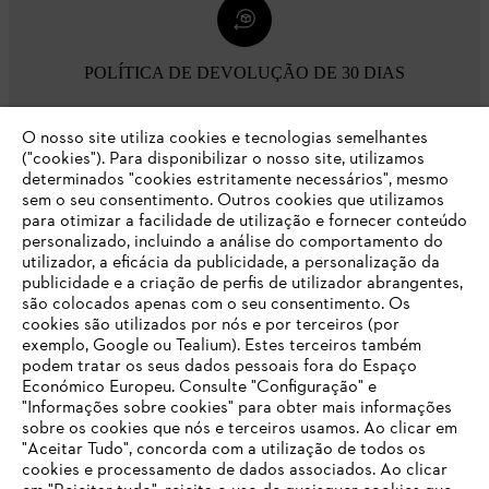
POLÍTICA DE DEVOLUÇÃO DE 30 DIAS
O nosso site utiliza cookies e tecnologias semelhantes
Opções de pagamento
("cookies"). Para disponibilizar o nosso site, utilizamos
determinados "cookies estritamente necessários", mesmo
sem o seu consentimento. Outros cookies que utilizamos
para otimizar a facilidade de utilização e fornecer conteúdo
personalizado, incluindo a análise do comportamento do
utilizador, a eficácia da publicidade, a personalização da
publicidade e a criação de perfis de utilizador abrangentes,
são colocados apenas com o seu consentimento. Os
Empresa
cookies são utilizados por nós e por terceiros (por
exemplo, Google ou Tealium). Estes terceiros também
podem tratar os seus dados pessoais fora do Espaço
Económico Europeu. Consulte "Configuração" e
FAQs Loja Online
"Informações sobre cookies" para obter mais informações
sobre os cookies que nós e terceiros usamos. Ao clicar em
O SEU NAVEGADOR NÃO SUPORTA
"Aceitar Tudo", concorda com a utilização de todos os
ESTE WEBSITE
cookies e processamento de dados associados. Ao clicar