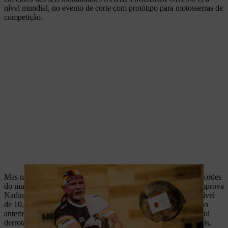
nível mundial, no evento de corte com protótipo para motosserras de
competição.
Mas não são só os atletas do sexo masculino que trazem os recordes
do mundo TIMBERSPORTS® para a Alemanha, como o comprova
Nadine Münzenmaier. Em 2019, ela conseguiu um tempo incrível
de 10,49 s na modalidade da corte em velocidade, esmagando o
anterior recorde feminino. No Campeonato Alemão de 2019, foi
derrotada, ficando em terceiro lugar atrás de duas das suas rivais,