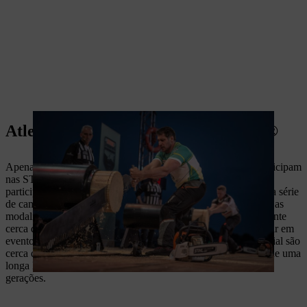
Atletas Da STIHL TIMBERSPORTS®
Apenas os melhores lenhadores de competição do mundo participam
nas STIHL TIMBERSPORTS® Series. Todos os atletas que
participam em eventos TIMBERSPORTS® frequentaram uma série
de campos de treino e demonstraram que conseguem executar as
modalidades necessárias em segurança. A Europa tem atualmente
cerca de 500 atletas a frequentar campos de treino e a participar em
eventos das STIHL TIMBERSPORTS® Series; a nível mundial são
cerca de 2000. Muitos dos concorrentes estrangeiros provêm de uma
longa linhagem de lenhadores, dedicados ao desporto durante
gerações.