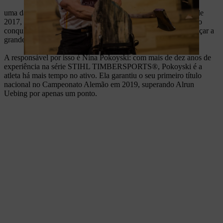
uma das quais Alrun Uebing. Atleta TIMBERSPORTS® desde
2017, Uebing conseguiu afirmar-se rapidamente, tendo logrado
conquistar, até à data, seis lugares no pódio, embora sem alcançar a
grande vitória.
A responsável por isso é Nina Pokoyski: com mais de dez anos de
experiência na série STIHL TIMBERSPORTS®, Pokoyski é a
atleta há mais tempo no ativo. Ela garantiu o seu primeiro título
nacional no Campeonato Alemão em 2019, superando Alrun
Uebing por apenas um ponto.