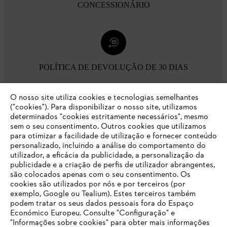
CONCESSIONÁRIO
POLÍTICA DE DEVOLUÇÃO DE 30 DIAS
O nosso site utiliza cookies e tecnologias semelhantes
Opções de pagamento
("cookies"). Para disponibilizar o nosso site, utilizamos
determinados "cookies estritamente necessários", mesmo
sem o seu consentimento. Outros cookies que utilizamos
para otimizar a facilidade de utilização e fornecer conteúdo
personalizado, incluindo a análise do comportamento do
utilizador, a eficácia da publicidade, a personalização da
publicidade e a criação de perfis de utilizador abrangentes,
são colocados apenas com o seu consentimento. Os
Empresa
cookies são utilizados por nós e por terceiros (por
exemplo, Google ou Tealium). Estes terceiros também
podem tratar os seus dados pessoais fora do Espaço
Económico Europeu. Consulte "Configuração" e
FAQs Loja Online
"Informações sobre cookies" para obter mais informações