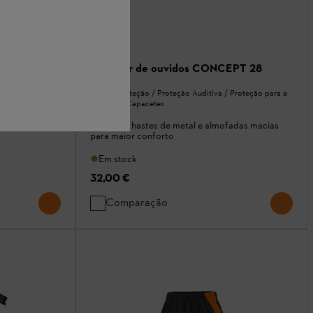
Protetor de ouvidos CONCEPT 28
EPT 24
Viseira Proteção / Proteção Auditiva / Proteção para a
 Proteção para a
Cabeça / Capacetes
Robustas hastes de metal e almofadas macias
adas macias
para maior conforto
Em stock
32,00 €
Comparação