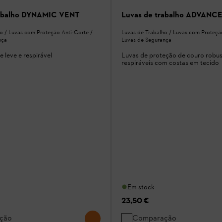
rabalho DYNAMIC VENT
Luvas de trabalho ADVANC
o / Luvas com Proteção Anti-Corte /
Luvas de Trabalho / Luvas com Proteçã
nça
Luvas de Segurança
e leve e respirável
Luvas de proteção de couro robus
respiráveis com costas em tecido
Em stock
23,50 €
ção
Comparação