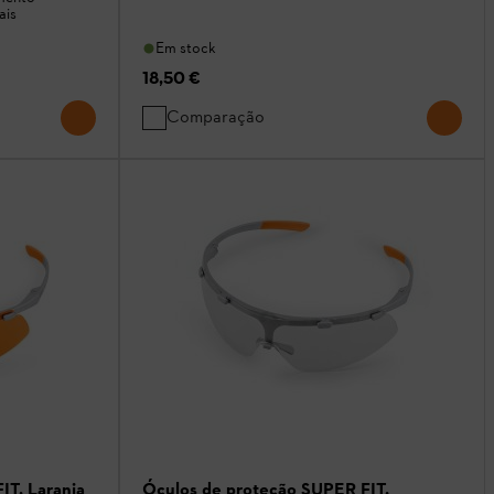
ais
Em stock
18,50 €
Comparação
IT, Laranja
Óculos de proteção SUPER FIT,