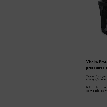
Viseira Pro
protetores 
Viseira Proteção
Cabeça / Capac
Kit confortável
com rede de n