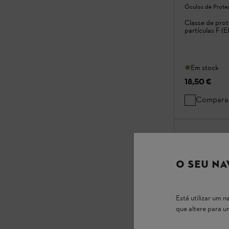
Óculos de Prote
Classe de prot
partículas F (
Em stock
18,50 €
Compara
O SEU NA
Está utilizar um
que altere para 