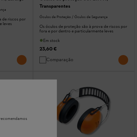
Transparentes
ança
Óculos de Proteção / Óculos de Segurança
 de riscos por
e leves
Os óculos de proteção são à prova de riscos por
fora e por dentro e particularmente leves
Em stock
23,60 €
Comparação
e, recomendamos