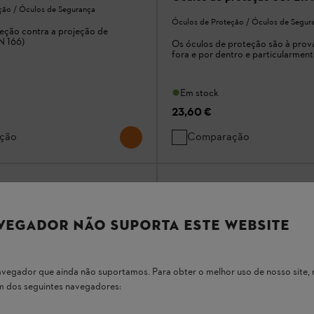
ção / Óculos de Segurança
Óculos de Proteção / Óculos de Segur
eção contra a projeção de
EN 166)
Os óculos de proteção são à prova
fora e por dentro e particularment
Em stock
23,60 €
ção
Comparação
VEGADOR NÃO SUPORTA ESTE WEBSITE
 navegador que ainda não suportamos. Para obter o melhor uso de nosso sit
um dos seguintes navegadores: