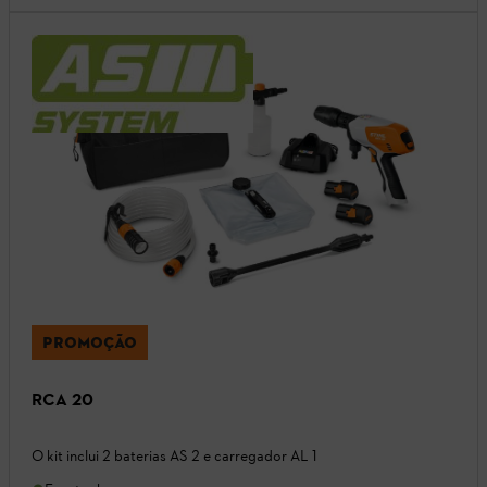
PROMOÇÃO
RCA 20
O kit inclui 2 baterias AS 2 e carregador AL 1