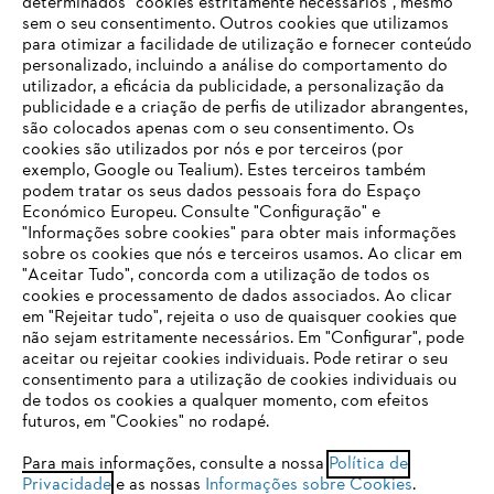
determinados "cookies estritamente necessários", mesmo
sem o seu consentimento. Outros cookies que utilizamos
para otimizar a facilidade de utilização e fornecer conteúdo
personalizado, incluindo a análise do comportamento do
utilizador, a eficácia da publicidade, a personalização da
publicidade e a criação de perfis de utilizador abrangentes,
são colocados apenas com o seu consentimento. Os
Empresa
cookies são utilizados por nós e por terceiros (por
exemplo, Google ou Tealium). Estes terceiros também
podem tratar os seus dados pessoais fora do Espaço
Económico Europeu. Consulte "Configuração" e
FAQs Loja Online
"Informações sobre cookies" para obter mais informações
sobre os cookies que nós e terceiros usamos. Ao clicar em
O SEU NAVEGADOR NÃO SUPORTA
"Aceitar Tudo", concorda com a utilização de todos os
ESTE WEBSITE
cookies e processamento de dados associados. Ao clicar
em "Rejeitar tudo", rejeita o uso de quaisquer cookies que
Contacto
não sejam estritamente necessários. Em "Configurar", pode
aceitar ou rejeitar cookies individuais. Pode retirar o seu
Está utilizar um navegador que ainda não suportamos. Para
consentimento para a utilização de cookies individuais ou
obter o melhor uso de nosso site, recomendamos que altere
de todos os cookies a qualquer momento, com efeitos
para um dos seguintes navegadores:
futuros, em "Cookies" no rodapé.
Condições gerais de venda
Proteção de Dados
Para mais informações, consulte a nossa
Política de
Privacidade
e as nossas
Informações sobre Cookies
.