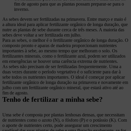
fim de agosto para que as plantas possam preparar-se para o
inverno.
As sebes devem ser fertilizadas na primavera. Entre março e maio é
a altura ideal para aplicar fertilizante orgânico de longa duração, que
nutre as plantas de sebe durante cerca de três meses. A maioria das
sebes deve voltar a ser fertilizada em julho.
Para as sebes, o melhor é o fertilizante orgânico de longa duração. O
composto pronto e aparas de madeira proporcionam nutrientes
importantes à sebe, ao mesmo tempo que melhoram o solo. Os
fertilizantes minerais, como o fertilizante azul, podem ser utilizados
em emergências se houver uma carência extrema de nutrientes.
As sebes não precisam de ser fertilizadas frequentemente. Uma a
duas vezes durante o período vegetativo é o suficiente para dar à
sebe todos os nutrientes importantes. O ideal é começar por aplicar
fertilizante orgânico de longa duração na primavera e novamente em
julho com um fertilizante orgânico mineral, que estará ativo até ao
fim de agosto.
Tenho de fertilizar a minha sebe?
Uma sebe é composta por plantas lenhosas densas, que necessitam
de nutrientes como o azoto (N), o fósforo (P) e o potássio (K). Com
o aporte de nutrientes certo, pode assegurar um crescimento
saudável das suas plantas de sebe e uma floração exuberante, se for