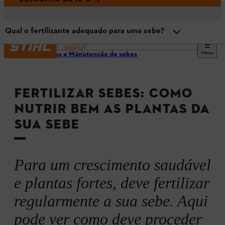
Qual o fertilizante adequado para uma sebe?
Menu
Cuidados e Manutenção de sebes
Vista geral
FERTILIZAR SEBES: COMO
Tenho de fertilizar a minha sebe?
NUTRIR BEM AS PLANTAS DA
SUA SEBE
O momento ideal
Fertilizar as sebes com que frequência?
Para um crescimento saudável
e plantas fortes, deve fertilizar
Qual o fertilizante adequado para uma sebe?
regularmente a sua sebe. Aqui
pode ver como deve proceder