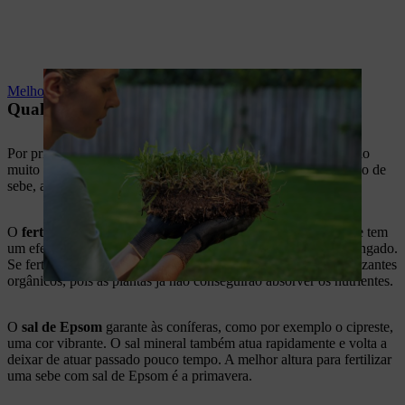
Melhorar a qualidade do solo
Qual fertilizante é adequado para que sebe?
Por princípio, os
fertilizantes orgânicos de longa duração
são
muito adequados para fertilizar sebes. Mas, dependendo do tipo de
sebe, a fertilização ideal pode ser diferente.
O
fertilizante azul
, por exemplo, é relativamente substancial e tem
um efeito imediato visível, mas não tem um efeito muito prolongado.
Se fertilizar a sua sebe com granulado azul, prescinda de fertilizantes
orgânicos, pois as plantas já não conseguirão absorver os nutrientes.
O
sal de Epsom
garante às coníferas, como por exemplo o cipreste,
uma cor vibrante. O sal mineral também atua rapidamente e volta a
deixar de atuar passado pouco tempo. A melhor altura para fertilizar
uma sebe com sal de Epsom é a primavera.