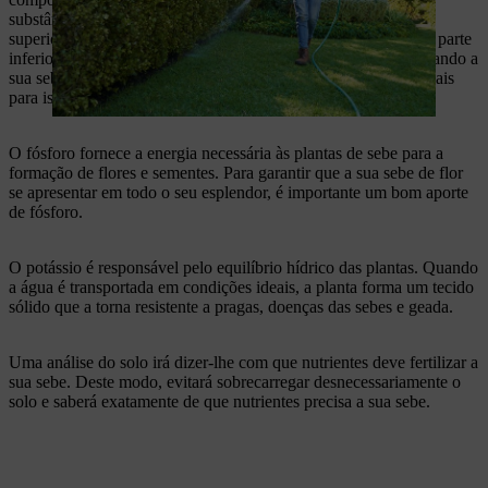
substância é muito móvel na planta. Se faltar azoto, as folhas
superiores absorvem-no. Isto resulta em folhas verde-claras na parte
inferior da planta. Pode eliminar essa carência de azoto fertilizando a
sua sebe com produtos azotados. As aparas de madeira são ideais
para isso.
O fósforo fornece a energia necessária às plantas de sebe para a
formação de flores e sementes. Para garantir que a sua sebe de flor
se apresentar em todo o seu esplendor, é importante um bom aporte
de fósforo.
O potássio é responsável pelo equilíbrio hídrico das plantas. Quando
a água é transportada em condições ideais, a planta forma um tecido
sólido que a torna resistente a pragas, doenças das sebes e geada.
Uma análise do solo irá dizer-lhe com que nutrientes deve fertilizar a
sua sebe. Deste modo, evitará sobrecarregar desnecessariamente o
solo e saberá exatamente de que nutrientes precisa a sua sebe.