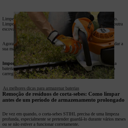
Limpe a carcaça, a bateria e o carregador com um pano húmido.
Limpe os contactos elétricos do carregador com um pincel ou outra
escova macia, se necessário.
Agora pode colocar o protetor de lâmina do corta-sebes e guardar a
sua máquina até à sua próxima utilização.
Importante:
Remova a bateria antes de guardar o corta-sebes a
bateria. Guarde-a num local seco, separada do corta-sebes e do
carregador.
As melhores dicas para armazenar baterias
Remoção de resíduos de corta-sebes: Como limpar
antes de um período de armazenamento prolongado
De vez em quando, o corta-sebes STIHL precisa de uma limpeza
profunda, especialmente se pretender guardá-lo durante vários meses
ou se não estiver a funcionar corretamente.