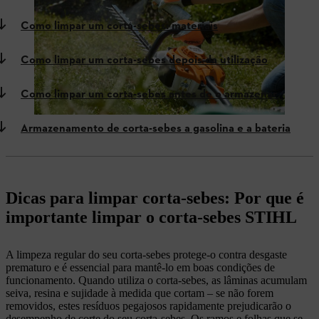
Como limpar um corta-sebes: materiais
Como limpar um corta-sebes depois da utilização
Como limpar um corta-sebes antes de o armazenar
Armazenamento de corta-sebes a gasolina e a bateria
Dicas para limpar corta-sebes: Por que é
importante limpar o corta-sebes STIHL
A limpeza regular do seu corta-sebes protege-o contra desgaste
prematuro e é essencial para mantê-lo em boas condições de
funcionamento. Quando utiliza o corta-sebes, as lâminas acumulam
seiva, resina e sujidade à medida que cortam – se não forem
removidos, estes resíduos pegajosos rapidamente prejudicarão o
desempenho de corte do seu corta-sebes. Os ramos e folhas que se