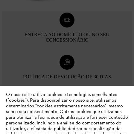
ENTREGA AO DOMÍCILIO OU NO SEU
CONCESSIONÁRIO
POLÍTICA DE DEVOLUÇÃO DE 30 DIAS
O nosso site utiliza cookies e tecnologias semelhantes
Opções de pagamento
("cookies"). Para disponibilizar o nosso site, utilizamos
determinados "cookies estritamente necessários", mesmo
sem o seu consentimento. Outros cookies que utilizamos
para otimizar a facilidade de utilização e fornecer conteúdo
personalizado, incluindo a análise do comportamento do
utilizador, a eficácia da publicidade, a personalização da