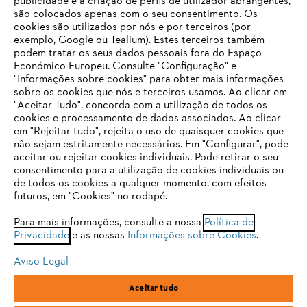
publicidade e a criação de perfis de utilizador abrangentes,
são colocados apenas com o seu consentimento. Os
Empresa
cookies são utilizados por nós e por terceiros (por
exemplo, Google ou Tealium). Estes terceiros também
podem tratar os seus dados pessoais fora do Espaço
Económico Europeu. Consulte "Configuração" e
FAQs Loja Online
"Informações sobre cookies" para obter mais informações
sobre os cookies que nós e terceiros usamos. Ao clicar em
O SEU NAVEGADOR NÃO SUPORTA
"Aceitar Tudo", concorda com a utilização de todos os
ESTE WEBSITE
cookies e processamento de dados associados. Ao clicar
em "Rejeitar tudo", rejeita o uso de quaisquer cookies que
Contacto
não sejam estritamente necessários. Em "Configurar", pode
aceitar ou rejeitar cookies individuais. Pode retirar o seu
Está utilizar um navegador que ainda não suportamos. Para
consentimento para a utilização de cookies individuais ou
obter o melhor uso de nosso site, recomendamos que altere
de todos os cookies a qualquer momento, com efeitos
para um dos seguintes navegadores:
futuros, em "Cookies" no rodapé.
Condições gerais de venda
Proteção de Dados
Para mais informações, consulte a nossa
Política de
Privacidade
e as nossas
Informações sobre Cookies
.
firefox
chrome
Sobre nós
Cookies
Informação jurídica
Aviso Legal
safari
edge
Aceitar tudo
Andreas Stihl, S.A.
R.C.Emp. Ed.3-P.0-Lj.2