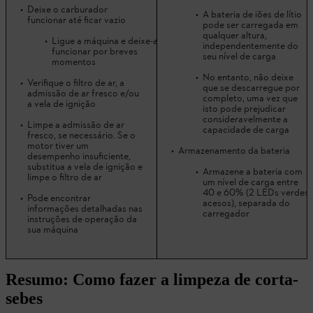
Deixe o carburador
A bateria de iões de lítio
funcionar até ficar vazio
pode ser carregada em
qualquer altura,
Ligue a máquina e deixe-a
independentemente do
funcionar por breves
seu nível de carga
momentos
No entanto, não deixe
Verifique o filtro de ar, a
que se descarregue por
admissão de ar fresco e/ou
completo, uma vez que
a vela de ignição
isto pode prejudicar
consideravelmente a
Limpe a admissão de ar
capacidade de carga
fresco, se necessário. Se o
motor tiver um
Armazenamento da bateria
desempenho insuficiente,
substitua a vela de ignição e
Armazene a bateria com
limpe o filtro de ar
um nível de carga entre
40 e 60% (2 LEDs verdes
Pode encontrar
acesos), separada do
informações detalhadas nas
carregador
instruções de operação da
sua máquina
Resumo: Como fazer a limpeza de corta-
sebes