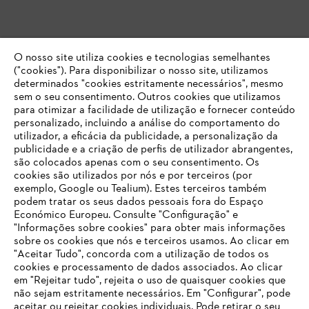
O nosso site utiliza cookies e tecnologias semelhantes
("cookies"). Para disponibilizar o nosso site, utilizamos
determinados "cookies estritamente necessários", mesmo
sem o seu consentimento. Outros cookies que utilizamos
para otimizar a facilidade de utilização e fornecer conteúdo
personalizado, incluindo a análise do comportamento do
utilizador, a eficácia da publicidade, a personalização da
publicidade e a criação de perfis de utilizador abrangentes,
são colocados apenas com o seu consentimento. Os
cookies são utilizados por nós e por terceiros (por
exemplo, Google ou Tealium). Estes terceiros também
podem tratar os seus dados pessoais fora do Espaço
Económico Europeu. Consulte "Configuração" e
"Informações sobre cookies" para obter mais informações
sobre os cookies que nós e terceiros usamos. Ao clicar em
O SEU NAVEGADOR NÃO SUPORTA
"Aceitar Tudo", concorda com a utilização de todos os
ESTE WEBSITE
cookies e processamento de dados associados. Ao clicar
em "Rejeitar tudo", rejeita o uso de quaisquer cookies que
não sejam estritamente necessários. Em "Configurar", pode
aceitar ou rejeitar cookies individuais. Pode retirar o seu
Está utilizar um navegador que ainda não suportamos. Para