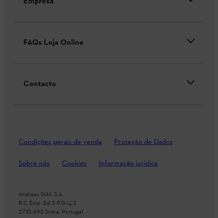
Empresa
FAQs Loja Online
Contacto
Condições gerais de venda
Proteção de Dados
Sobre nós
Cookies
Informação jurídica
Andreas Stihl, S.A.
R.C.Emp. Ed.3-P.0-Lj.2
2710-693 Sintra, Portugal