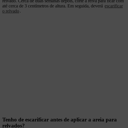
relvado. Cerca de duas semanas depois, corte a relva para ficar com
até cerca de 3 centímetros de altura. Em seguida, deverá
escarificar
o relvado
.
Tenho de escarificar antes de aplicar a areia para
relvados?