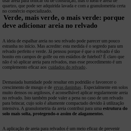
usar areia para brincar ou de construção, mas o ideal é areia de
quartzo, que pode ser adquirida lavada e com a granulometria certa
no comércio especializado.
Verde, mais verde, o mais verde: porque
deve adicionar areia no relvado
A ideia de espalhar areia no seu relvado pode parecer um pouco
estranha no início. Mas acredite: esta medida é o segredo para um
relvado perfeito e verde. Já pensou porque é que o relvado é tão
bonito em campos de golfe ou em estádios de futebol? É claro que
não é só aplicar areia para relvados, mas esse procedimento é um
complemento eficaz aos
cuidados do relvado
.
Demasiada humidade pode resultar em podridão e favorecer o
crescimento de musgo e de
ervas daninhas
. Especialmente em solos
muito densos ou argilosos, é aconselhável aplicar regularmente areia
no relvado. Isto também pode valer a pena no caso de um relvado
para brincar, cujo solo é altamente compactado devido à utilização
intensiva. A granulometria da areia contribui para uma
estrutura do
solo mais solta, protegendo-o assim de alagamentos
.
A aplicação de areia para relvados é um meio eficaz de prevenir