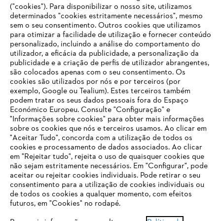
Opções de pagamento
("cookies"). Para disponibilizar o nosso site, utilizamos
determinados "cookies estritamente necessários", mesmo
sem o seu consentimento. Outros cookies que utilizamos
para otimizar a facilidade de utilização e fornecer conteúdo
personalizado, incluindo a análise do comportamento do
utilizador, a eficácia da publicidade, a personalização da
publicidade e a criação de perfis de utilizador abrangentes,
são colocados apenas com o seu consentimento. Os
Empresa
cookies são utilizados por nós e por terceiros (por
exemplo, Google ou Tealium). Estes terceiros também
podem tratar os seus dados pessoais fora do Espaço
Económico Europeu. Consulte "Configuração" e
FAQs Loja Online
"Informações sobre cookies" para obter mais informações
sobre os cookies que nós e terceiros usamos. Ao clicar em
O SEU NAVEGADOR NÃO SUPORTA
"Aceitar Tudo", concorda com a utilização de todos os
ESTE WEBSITE
cookies e processamento de dados associados. Ao clicar
em "Rejeitar tudo", rejeita o uso de quaisquer cookies que
Contacto
não sejam estritamente necessários. Em "Configurar", pode
aceitar ou rejeitar cookies individuais. Pode retirar o seu
Está utilizar um navegador que ainda não suportamos. Para
consentimento para a utilização de cookies individuais ou
obter o melhor uso de nosso site, recomendamos que altere
de todos os cookies a qualquer momento, com efeitos
para um dos seguintes navegadores:
futuros, em "Cookies" no rodapé.
Condições gerais de venda
Proteção de Dados