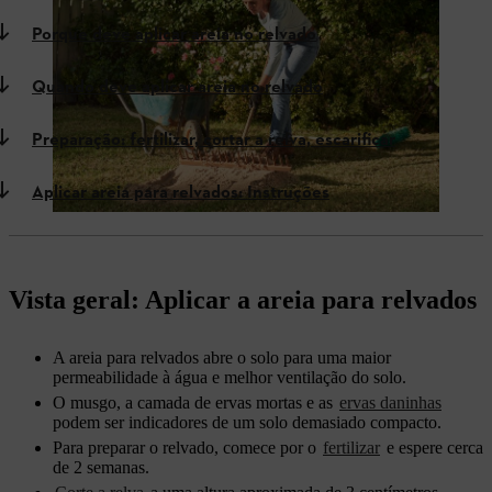
Porque deve aplicar areia no relvado
Quando deve aplicar areia no relvado
Preparação: fertilizar, cortar a relva, escarificar
Aplicar areia para relvados: Instruções
Vista geral: Aplicar a areia para relvados
A areia para relvados abre o solo para uma maior
permeabilidade à água e melhor ventilação do solo.
O musgo, a camada de ervas mortas e as
ervas daninhas
podem ser indicadores de um solo demasiado compacto.
Para preparar o relvado, comece por o
fertilizar
e espere cerca
de 2 semanas.