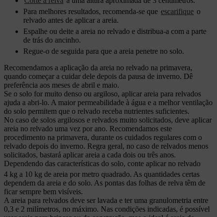
Corte a relva
a uma altura aproximada de 3 centímetros.
Para melhores resultados, recomenda-se que
escarifique
o
relvado antes de aplicar a areia.
Espalhe ou deite a areia no relvado e distribua-a com a parte
de trás do ancinho.
Regue-o de seguida para que a areia penetre no solo.
Recomendamos a aplicação da areia no relvado na primavera,
quando começar a cuidar dele depois da pausa de inverno. Dê
preferência aos meses de abril e maio.
Se o solo for muito denso ou argiloso, aplicar areia para relvados
ajuda a abri-lo. A maior permeabilidade à água e a melhor ventilação
do solo permitem que o relvado receba nutrientes suficientes.
No caso de solos argilosos e relvados muito solicitados, deve aplicar
areia no relvado uma vez por ano. Recomendamos este
procedimento na primavera, durante os cuidados regulares com o
relvado depois do inverno. Regra geral, no caso de relvados menos
solicitados, bastará aplicar areia a cada dois ou três anos.
Dependendo das características do solo, conte aplicar no relvado
4 kg a 10 kg de areia por metro quadrado
. As quantidades certas
dependem da areia e do solo. As pontas das folhas de relva têm de
ficar sempre bem visíveis.
A areia para relvados deve ser lavada e ter uma granulometria entre
0,3 e 2 milímetros, no máximo. Nas condições indicadas, é possível