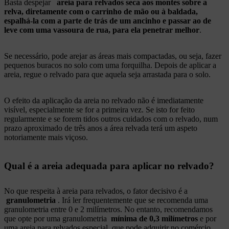
Basta despejar
areia para relvados seca aos montes sobre a
relva, diretamente com o carrinho de mão ou à baldada,
espalhá-la com a parte de trás de um ancinho e passar ao de
leve com uma vassoura de rua, para ela penetrar melhor
.
Se necessário, pode arejar as áreas mais compactadas, ou seja, fazer
pequenos buracos no solo com uma forquilha. Depois de aplicar a
areia, regue o relvado para que aquela seja arrastada para o solo.
O efeito da aplicação da areia no relvado não é imediatamente
visível, especialmente se for a primeira vez. Se isto for feito
regularmente e se forem tidos outros cuidados com o relvado, num
prazo aproximado de três anos a área relvada terá um aspeto
notoriamente mais viçoso.
Qual é a areia adequada para aplicar no relvado?
No que respeita à areia para relvados, o fator decisivo é a
granulometria
. Irá ler frequentemente que se recomenda uma
granulometria entre 0 e 2 milímetros. No entanto, recomendamos
que opte por uma granulometria
mínima de 0,3 milímetros
e por
uma areia para relvados especial, que pode adquirir no comércio