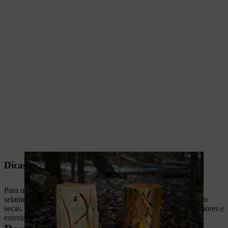
Dicas para a utilização no exterior
Para usar as suas lanternas de madeira no exterior, aplique um
selante para madeiras adequado para esculturas esculpidas meio
secas. Use uma fonte de luz LED adequada para espaços interiores e
exteriores.