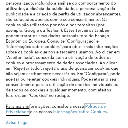
personalizado, incluindo a análise do comportamento do
utilizador, a eficácia da publicidade, a personalização da
publicidade e a criação de perfis de utilizador abrangentes,
são colocados apenas com o seu consentimento. Os
Empresa
cookies são utilizados por nós e por terceiros (por
exemplo, Google ou Tealium). Estes terceiros também
podem tratar os seus dados pessoais fora do Espaço
Económico Europeu. Consulte "Configuração" e
FAQs Loja Online
"Informações sobre cookies" para obter mais informações
sobre os cookies que nós e terceiros usamos. Ao clicar em
O SEU NAVEGADOR NÃO SUPORTA
"Aceitar Tudo", concorda com a utilização de todos os
ESTE WEBSITE
cookies e processamento de dados associados. Ao clicar
em "Rejeitar tudo", rejeita o uso de quaisquer cookies que
Contacto
não sejam estritamente necessários. Em "Configurar", pode
aceitar ou rejeitar cookies individuais. Pode retirar o seu
Está utilizar um navegador que ainda não suportamos. Para
consentimento para a utilização de cookies individuais ou
obter o melhor uso de nosso site, recomendamos que altere
de todos os cookies a qualquer momento, com efeitos
para um dos seguintes navegadores:
futuros, em "Cookies" no rodapé.
Condições gerais de venda
Proteção de Dados
Para mais informações, consulte a nossa
Política de
Privacidade
e as nossas
Informações sobre Cookies
.
firefox
chrome
Sobre nós
Cookies
Informação jurídica
Aviso Legal