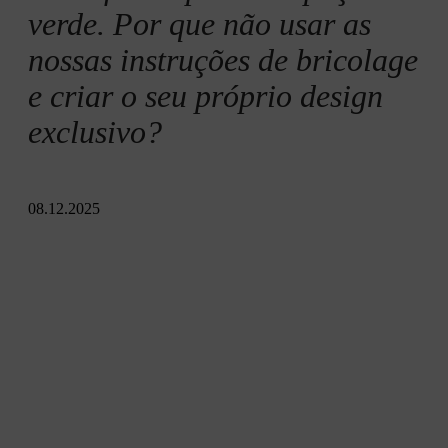
5.º passo: acabar e desfrutar
verde. Por que não usar as
nossas instruções de bricolage
Resumo
e criar o seu próprio design
exclusivo?
08.12.2025