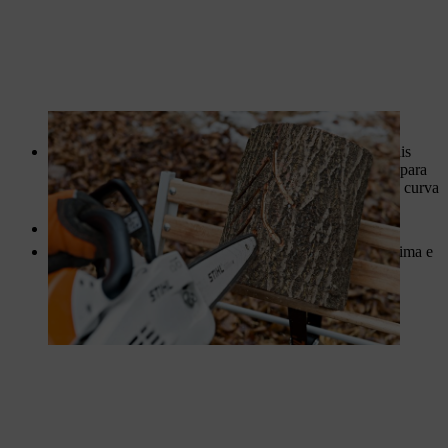
Retire a casca do tronco cuidadosamente, evitando o mais
possível danificar a superfície. Um machado é indicado para
toros pequenos, tal com o são um raspador e uma plaina curva
de duas mãos.
Não retire sem ter recortado primeiro os rasgos de luz.
Alise a superfície descascada da sua lanterna com uma lima e
uma lixa.