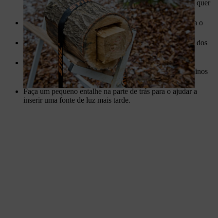
que a luz brilhe a partir do interior. Decida o padrão que quer
– a sua criatividade é o limite!
Comece por desenhar o padrão no toro com giz. Esculpa o
seu padrão no toro, seguindo as marcações.
Um acessório especial para esculpir facilita a criação até dos
padrões mais complexos.
Para conseguir o melhor efeito, os rasgos da lanterna de
bricolage a partir de um toro não devem ser demasiado finos
nem demasiado grossos.
Faça um pequeno entalhe na parte de trás para o ajudar a
inserir uma fonte de luz mais tarde.