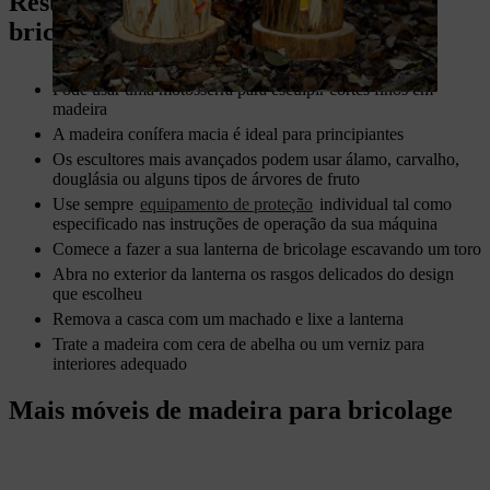
Resumo: consiga uma lanterna de
bricolage feita de um toro
Pode usar uma motosserra para esculpir cortes finos em
madeira
A madeira conífera macia é ideal para principiantes
Os escultores mais avançados podem usar álamo, carvalho,
douglásia ou alguns tipos de árvores de fruto
Use sempre
equipamento de proteção
individual tal como
especificado nas instruções de operação da sua máquina
Comece a fazer a sua lanterna de bricolage escavando um toro
Abra no exterior da lanterna os rasgos delicados do design
que escolheu
Remova a casca com um machado e lixe a lanterna
Trate a madeira com cera de abelha ou um verniz para
interiores adequado
Mais móveis de madeira para bricolage