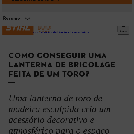
Resumo
Menu
Construa o seu mobiliário de madeira
Preparação
COMO CONSEGUIR UMA
1.º passo: remover o núcleo do toro
LANTERNA DE BRICOLAGE
FEITA DE UM TORO?
2.º passo: escavar o interior
3.º passo: criar rasgos de luz
Uma lanterna de toro de
madeira esculpida cria um
4.º passo: remover a casca
acessório decorativo e
atmosférico para o espaço