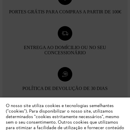
PORTES GRÁTIS PARA COMPRAS A PARTIR DE 100€
ENTREGA AO DOMÍCILIO OU NO SEU
CONCESSIONÁRIO
POLÍTICA DE DEVOLUÇÃO DE 30 DIAS
O nosso site utiliza cookies e tecnologias semelhantes
Opções de pagamento
("cookies"). Para disponibilizar o nosso site, utilizamos
determinados "cookies estritamente necessários", mesmo
sem o seu consentimento. Outros cookies que utilizamos
para otimizar a facilidade de utilização e fornecer conteúdo