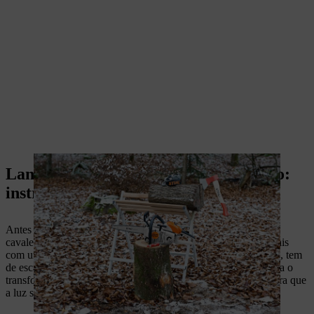
Lanterna de bricolage feita de um toro:
instruções passo a passo
Antes de ligar a sua motosserra, o melhor é fixar o toro a um
cavalete com uma correia tensora. Marque os seus cortes iniciais
com um pedaço de giz, para saber por onde começar. Primeiro, tem
de escavar o tronco para poder introduzir uma fonte de luz para o
transformar numa luminária; depois, irá esculpir um padrão para que
a luz se possa difundir da sua lanterna para o exterior.