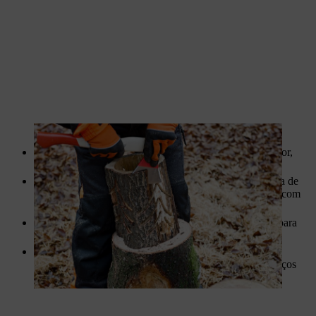
Se a madeira estiver seca e a lanterna for usada no interior,
não precisa de ser tratada.
Trate a madeira meio seca com um produto para madeira de
interiores, como por exemplo, cera de abelhas. Isto fará com
que a sua lanterna dure mais.
Dependendo do tipo de madeira, pode aplicar um óleo para
que a sua peça dure mais tempo.
Para iluminar a sua lanterna de jardim, recomendamos a
utilização de uma fonte de luz LED adequada para espaços
interiores e exteriores.