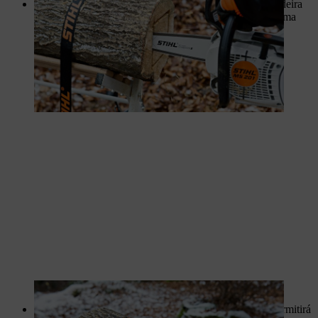
Com a guia da motosserra num ângulo raso, retire a madeira
do interior do toro, de modo a que a parede tenha a mesma
espessura em toda a volta.
O padrão dos rasgos que esculpir no exterior do toro permitirá