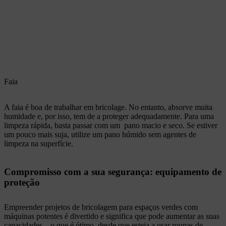
Faia
A faia é boa de trabalhar em bricolage. No entanto, absorve muita
humidade e, por isso, tem de a proteger adequadamente. Para uma
limpeza rápida, basta passar com um pano macio e seco. Se estiver
um pouco mais suja, utilize um pano húmido sem agentes de
limpeza na superfície.
Compromisso com a sua segurança: equipamento de
proteção
Empreender projetos de bricolagem para espaços verdes com
máquinas potentes é divertido e significa que pode aumentar as suas
capacidades – o que é ótimo, desde que esteja a usar roupas de