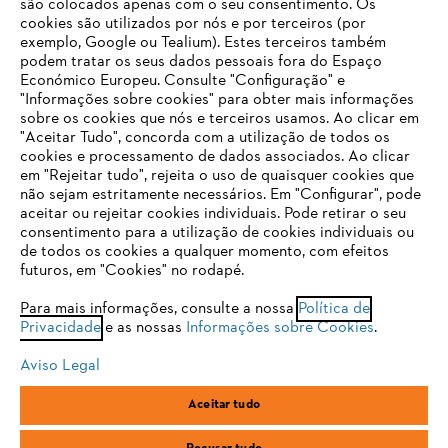
são colocados apenas com o seu consentimento. Os
Empresa
cookies são utilizados por nós e por terceiros (por
exemplo, Google ou Tealium). Estes terceiros também
podem tratar os seus dados pessoais fora do Espaço
Económico Europeu. Consulte "Configuração" e
FAQs Loja Online
"Informações sobre cookies" para obter mais informações
sobre os cookies que nós e terceiros usamos. Ao clicar em
O SEU NAVEGADOR NÃO SUPORTA
"Aceitar Tudo", concorda com a utilização de todos os
ESTE WEBSITE
cookies e processamento de dados associados. Ao clicar
em "Rejeitar tudo", rejeita o uso de quaisquer cookies que
Contacto
não sejam estritamente necessários. Em "Configurar", pode
aceitar ou rejeitar cookies individuais. Pode retirar o seu
Está utilizar um navegador que ainda não suportamos. Para
consentimento para a utilização de cookies individuais ou
obter o melhor uso de nosso site, recomendamos que altere
de todos os cookies a qualquer momento, com efeitos
para um dos seguintes navegadores:
futuros, em "Cookies" no rodapé.
Condições gerais de venda
Proteção de Dados
Para mais informações, consulte a nossa
Política de
Privacidade
e as nossas
Informações sobre Cookies
.
firefox
chrome
Sobre nós
Cookies
Informação jurídica
Aviso Legal
safari
edge
Aceitar tudo
Andreas Stihl, S.A.
R.C.Emp. Ed.3-P.0-Lj.2
samsung
2710-693 Sintra, Portugal