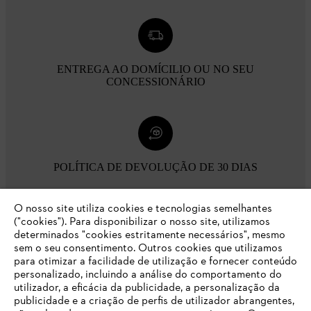
ENTREGA AO DOMÍCILIO OU NO SEU
CONCESSIONÁRIO
POLÍTICA DE DEVOLUÇÃO DE 30 DIAS
O nosso site utiliza cookies e tecnologias semelhantes
Opções de pagamento
("cookies"). Para disponibilizar o nosso site, utilizamos
determinados "cookies estritamente necessários", mesmo
sem o seu consentimento. Outros cookies que utilizamos
para otimizar a facilidade de utilização e fornecer conteúdo
personalizado, incluindo a análise do comportamento do
utilizador, a eficácia da publicidade, a personalização da
publicidade e a criação de perfis de utilizador abrangentes,