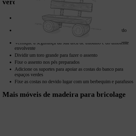
verdes
O pinho, o larício e o freixo são os materiais ideais para
projetos de exterior
Use sempre equipamento de proteção individual de acordo
com as
instruções de operação
da sua máquina
Verifique a segurança da sua área de trabalho e do ambiente
envolvente
Dividir um toro grande para fazer o assento
Fixe o assento nos pés preparados
Adicione os suportes para apoiar as costas do banco para
espaços verdes
Fixe as costas no devido lugar com um berbequim e parafusos
Mais móveis de madeira para bricolage