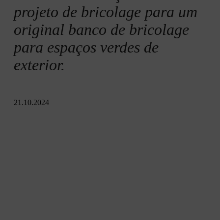
4.º passo: fixar os suportes
projeto de bricolage para um
original banco de bricolage
5.º passo: instalar as costas
para espaços verdes de
exterior.
Resumo
21.10.2024