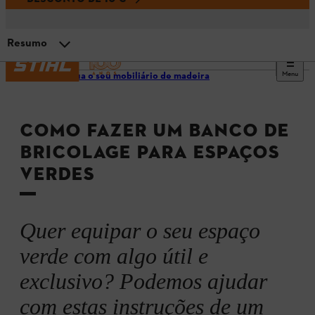
Resumo
Menu
Construa o seu mobiliário de madeira
Preparação
COMO FAZER UM BANCO DE
Que madeira usar?
BRICOLAGE PARA ESPAÇOS
VERDES
1.º passo: imobilizar o toro
2.º passo: recortar um assento
Quer equipar o seu espaço
verde com algo útil e
3.º passo: fazer os pés
exclusivo? Podemos ajudar
com estas instruções de um