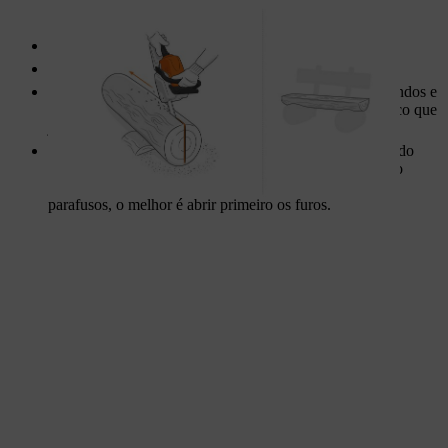
Marque o centro dos dois toros curtos.
Faça um corte em V até meio do tronco.
Os cortes nos dois pés têm de ser suficientemente profundos e
largos para suportar o assento feito com metade do tronco que
já dividiu.
Encaixe o assento nas ranhuras dos pés e fixe-o no devido
lugar com parafusos, de cima para baixo, atravessando o
assento até chegar aos pés. Devido ao comprimento dos
parafusos, o melhor é abrir primeiro os furos.