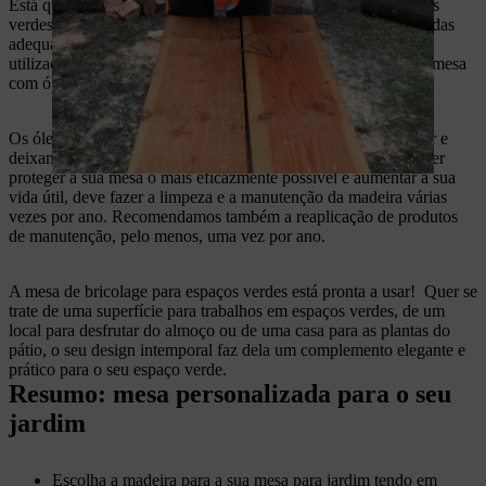
Está quase! Só falta tratar a sua mesa de bricolage para espaços
verdes com os produtos de manutenção certos. Tomar as medidas
adequadas desde o início protegerá a sua mesa de sinais de
utilização, descoloração e fungos. Pode dar um acabamento à mesa
com óleo, cera ou verniz, dependendo do tipo de madeira.
Os óleos e os vernizes de manutenção acabam por desaparecer e
deixam de ser eficazes passado algum tempo. Por isso, se quiser
proteger a sua mesa o mais eficazmente possível e aumentar a sua
vida útil, deve fazer a limpeza e a manutenção da madeira várias
vezes por ano. Recomendamos também a reaplicação de produtos
de manutenção, pelo menos, uma vez por ano.
A mesa de bricolage para espaços verdes está pronta a usar! Quer se
trate de uma superfície para trabalhos em espaços verdes, de um
local para desfrutar do almoço ou de uma casa para as plantas do
pátio, o seu design intemporal faz dela um complemento elegante e
prático para o seu espaço verde.
Resumo: mesa personalizada para o seu
jardim
Escolha a madeira para a sua mesa para jardim tendo em