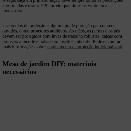
A segurança em primeiro lugar: deve sempre tomar as precauções
apropriadas e usar o EPI correto quando se servir de uma
motosserra.
Use óculos de proteção e algum tipo de proteção para os seus
ouvidos, como protetores auditivos. As mãos, as pernas e os pés
devem ser protegidos com luvas de trabalho robustas, calças com
proteção anticorte e botas com insertos anticorte. Pode encontrar
mais informações sobre
equipamento de proteção individual aqui
.
Mesa de jardim DIY: materiais
necessários