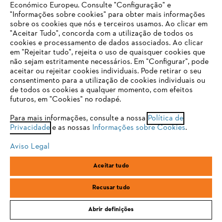
Económico Europeu. Consulte "Configuração" e
FAQs Loja Online
"Informações sobre cookies" para obter mais informações
sobre os cookies que nós e terceiros usamos. Ao clicar em
O SEU NAVEGADOR NÃO SUPORTA
"Aceitar Tudo", concorda com a utilização de todos os
ESTE WEBSITE
cookies e processamento de dados associados. Ao clicar
em "Rejeitar tudo", rejeita o uso de quaisquer cookies que
Contacto
não sejam estritamente necessários. Em "Configurar", pode
aceitar ou rejeitar cookies individuais. Pode retirar o seu
Está utilizar um navegador que ainda não suportamos. Para
consentimento para a utilização de cookies individuais ou
obter o melhor uso de nosso site, recomendamos que altere
de todos os cookies a qualquer momento, com efeitos
para um dos seguintes navegadores:
futuros, em "Cookies" no rodapé.
Condições gerais de venda
Proteção de Dados
Para mais informações, consulte a nossa
Política de
Privacidade
e as nossas
Informações sobre Cookies
.
firefox
chrome
Sobre nós
Cookies
Informação jurídica
Aviso Legal
safari
edge
Aceitar tudo
Andreas Stihl, S.A.
R.C.Emp. Ed.3-P.0-Lj.2
samsung
2710-693 Sintra, Portugal
Recusar tudo
Abrir definições