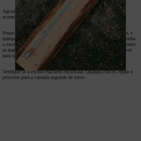
Agora, precisa de adaptar as partes inferiores das pernas para
acomodar a escora.
Pouse no chão os dois toros inferiores e a escora por cima deles, e
marque os toros para indicar a largura e a posição da escora. Ponha
a escora de parte e use a sua motosserra para fazer um entalhe entre
as marcações nos dois toros. Arredonde o entalhe o mais possível
para que a escora fique bem ancorada.
Verifique se a escora está bem encaixada. Quando estiver, repita o
processo para a camada seguinte de toros.