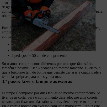
a sua motosserra, pois isso pode fazer com que a máquina se
desgaste prematuramente. Serre até cerca de três quartos do
comprimento do tronco, depois vire-o e serre pelo lado oposto para
obter o primeiro corte.
Para fazer as pernas desta mesa de bricolage para espaços verdes,
empilhamos, de cada lado, três pedaços de madeira de
comprimentos decrescentes:
2 pedaços de 60 cm de comprimento
2 pedaços de 55 cm de comprimento
2 pedaços de 50 cm de comprimento
Só usámos comprimentos diferentes por uma questão estética –
também é possível usar 6 pedaços do mesmo tamanho. E, claro, o
que a bricolage tem de bom é que permite dar asas à criatividade e
ter ideias próprias para o design da mesa.
3.º passo: fazer o tampo e as escoras
O tampo é composto por duas tábuas do mesmo comprimento. Se
tiver de as cortar para o comprimento desejado, use uma correia
tensora para fixar uma das tábuas ao cavalete, meça e marque com
giz e corte a porção em excesso com uma motosserra. Repita este