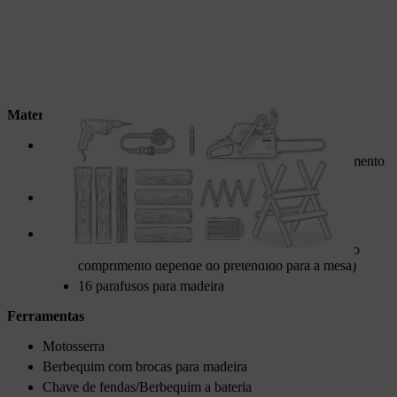
Materiais
Para o tampo:
2 tábuas (pelo menos 30 cm de largura; o comprimento
depende do pretendido para a mesa)
Para as pernas:
Um toro (aprox. 20 cm de diâmetro; descascado)
Para as escoras:
Um toro (aprox. 10 cm de diâmetro; descascado; o
comprimento depende do pretendido para a mesa)
16 parafusos para madeira
Ferramentas
Motosserra
Berbequim com brocas para madeira
Chave de fendas/Berbequim a bateria