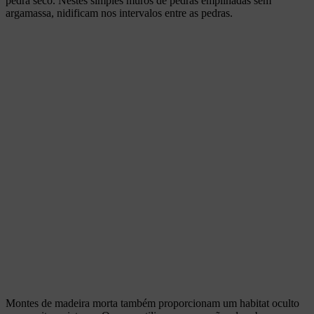
pedra seco. Nestes simples muros de pedras empilhadas sem
argamassa, nidificam nos intervalos entre as pedras.
Montes de madeira morta também proporcionam um habitat oculto