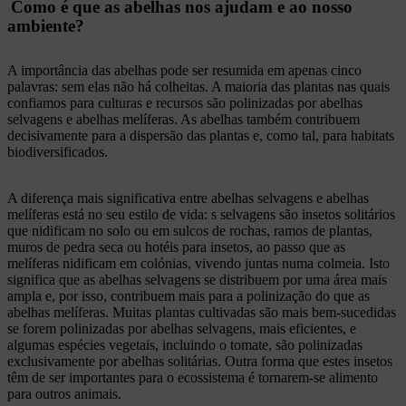
Como é que as abelhas nos ajudam e ao nosso
ambiente?
A importância das abelhas pode ser resumida em apenas cinco
palavras: sem elas não há colheitas. A maioria das plantas nas quais
confiamos para culturas e recursos são polinizadas por abelhas
selvagens e abelhas melíferas. As abelhas também contribuem
decisivamente para a dispersão das plantas e, como tal, para habitats
biodiversificados.
A diferença mais significativa entre abelhas selvagens e abelhas
melíferas está no seu estilo de vida: s selvagens são insetos solitários
que nidificam no solo ou em sulcos de rochas, ramos de plantas,
muros de pedra seca ou hotéis para insetos, ao passo que as
melíferas nidificam em colónias, vivendo juntas numa colmeia. Isto
significa que as abelhas selvagens se distribuem por uma área mais
ampla e, por isso, contribuem mais para a polinização do que as
abelhas melíferas. Muitas plantas cultivadas são mais bem-sucedidas
se forem polinizadas por abelhas selvagens, mais eficientes, e
algumas espécies vegetais, incluindo o tomate, são polinizadas
exclusivamente por abelhas solitárias. Outra forma que estes insetos
têm de ser importantes para o ecossistema é tornarem-se alimento
para outros animais.