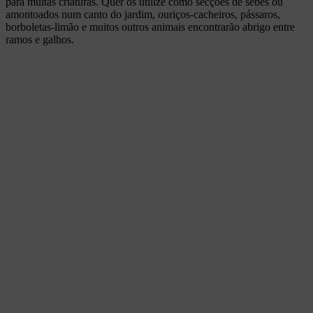
para muitas criaturas. Quer os utilize como secções de sebes ou
amontoados num canto do jardim, ouriços-cacheiros, pássaros,
borboletas-limão e muitos outros animais encontrarão abrigo entre
ramos e galhos.