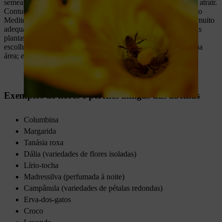
semear uma mistura de flores especialmente concebida para as atrair.
Contudo, muitas destas misturas são concebidas com plantas do
Mediterrâneo ou dos EUA – embora as flores sejam abertas e muito
adequadas para os insetos, para as abelhas selvagens nativas, as
plantas indígenas ainda são a melhor escolha. Por isso, deve
escolher idealmente misturas de sementes concebidas para a sua
área; experimente lojas agrícolas e organizações agrícolas.
Exemplos de flores e perenes amigas das abelhas
Columbina
Margarida
Tanásia roxa
Dália (variedades de flores isoladas)
Lírio-tocha
Madressilva (perfumada à noite)
Campânula (variedades de pétalas redondas)
Erva-dos-gatos
Croco