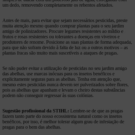
um dedo, removendo completamente os rebentos afetados.
Antes de mais, para evitar que sejam necessários pesticidas, preste
muita atenção mesmo quando comprar plantas para o seu jardim
amigo de polinizadores. Procure legumes resistentes ao míldio e
frutos e rosas resistentes ou tolerantes a doenças em viveiros e
produtores de renome. Posicione as suas plantas de forma adequada,
para que não sofram devido à falta de luz ou a outros motivos – as
plantas fracas são muito mais suscetíveis a ataques de pragas.
Se não puder evitar a utilização de pesticidas no seu jardim amigo
das abelhas, use marcas inócuas para os insetos benéficos e
explicitamente seguras para as abelhas. Tenha em atenção que,
mesmo estes pesticidas nunca devem ser pulverizados sobre flores,
pois as abelhas que apanham e levam o cheiro destas substâncias
podem não conseguir regressar às suas colónias.
Sugestão profissional da STIHL:
Lembre-se de que as pragas
fazem tanto parte do nosso ecossistema natural como os insetos
benéficos, por isso, é melhor tolerar algum grau de infestação de
pragas para o bem das abelhas.