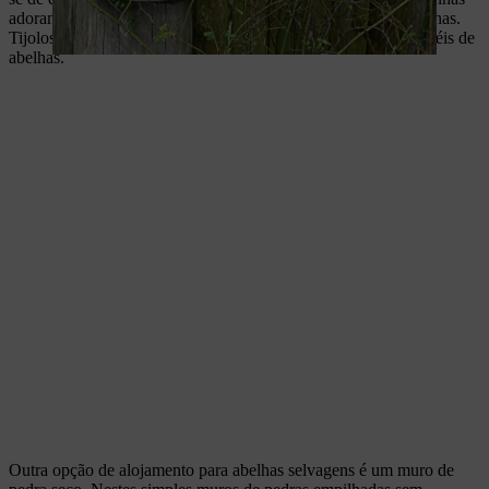
adoram nidificar em caniços ou canas de bambu, conchas, pinhas.
Tijolos perfurados e lã de madeira não são adequados para hotéis de
abelhas.
Outra opção de alojamento para abelhas selvagens é um muro de