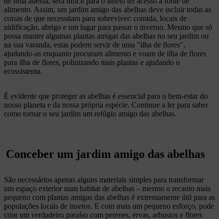
de uma abelha, será difícil para o inseto ter acesso à fonte de
alimento. Assim, um jardim amigo das abelhas deve incluir todas as
coisas de que necessitam para sobreviver: comida, locais de
nidificação, abrigo e um lugar para passar o inverno. Mesmo que só
possa manter algumas plantas amigas das abelhas no seu jardim ou
na sua varanda, estas podem servir de uma "ilha de flores",
ajudando-as enquanto procuram alimento e voam de ilha de flores
para ilha de flores, polinizando mais plantas e ajudando o
ecossistema.
É evidente que proteger as abelhas é essencial para o bem-estar do
nosso planeta e da nossa própria espécie. Continue a ler para saber
como tornar o seu jardim um refúgio amigo das abelhas.
Conceber um jardim amigo das abelhas
São necessários apenas alguns materiais simples para transformar
um espaço exterior num habitat de abelhas – mesmo o recanto mais
pequeno com plantas amigas das abelhas é extremamente útil para as
populações locais de insetos. E com mais um pequeno esforço, pode
criar um verdadeiro paraíso com perenes, ervas, arbustos e flores