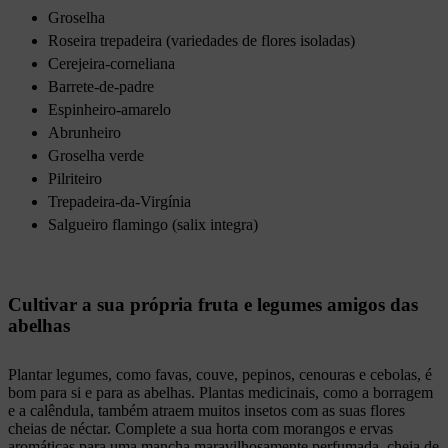
Groselha
Roseira trepadeira (variedades de flores isoladas)
Cerejeira-corneliana
Barrete-de-padre
Espinheiro-amarelo
Abrunheiro
Groselha verde
Pilriteiro
Trepadeira-da-Virgínia
Salgueiro flamingo (salix integra)
Cultivar a sua própria fruta e legumes amigos das
abelhas
Plantar legumes, como favas, couve, pepinos, cenouras e cebolas, é
bom para si e para as abelhas. Plantas medicinais, como a borragem
e a calêndula, também atraem muitos insetos com as suas flores
cheias de néctar. Complete a sua horta com morangos e ervas
aromáticas para uma mancha maravilhosamente perfumada, cheia de