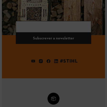
STIHL
Email
Subscrever a newsletter
#STIHL