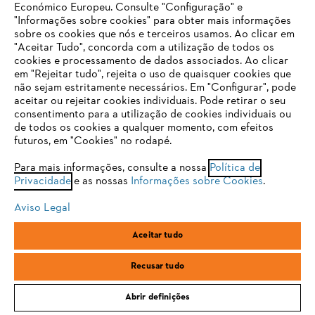
Económico Europeu. Consulte "Configuração" e
"Informações sobre cookies" para obter mais informações
sobre os cookies que nós e terceiros usamos. Ao clicar em
Empresa
O SEU NAVEGADOR NÃO SUPORTA
"Aceitar Tudo", concorda com a utilização de todos os
ESTE WEBSITE
cookies e processamento de dados associados. Ao clicar
em "Rejeitar tudo", rejeita o uso de quaisquer cookies que
não sejam estritamente necessários. Em "Configurar", pode
FAQs Loja Online
aceitar ou rejeitar cookies individuais. Pode retirar o seu
Está utilizar um navegador que ainda não suportamos. Para
consentimento para a utilização de cookies individuais ou
obter o melhor uso de nosso site, recomendamos que altere
de todos os cookies a qualquer momento, com efeitos
para um dos seguintes navegadores:
futuros, em "Cookies" no rodapé.
Contacto
Para mais informações, consulte a nossa
Política de
Privacidade
e as nossas
Informações sobre Cookies
.
firefox
chrome
Aviso Legal
safari
edge
Aceitar tudo
Condições gerais de venda
Proteção de Dados
samsung
Recusar tudo
Sobre nós
Cookies
Informação jurídica
Abrir definições
Andreas Stihl, S.A.