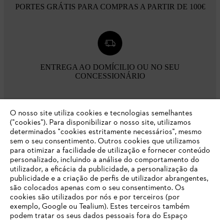
PORTES GRÁTIS PARA COMPRAS A PARTIR DE 100€
ENTREGA AO DOMÍCILIO OU NO SEU
CONCESSIONÁRIO
O nosso site utiliza cookies e tecnologias semelhantes
("cookies"). Para disponibilizar o nosso site, utilizamos
determinados "cookies estritamente necessários", mesmo
POLÍTICA DE DEVOLUÇÃO DE 30 DIAS
sem o seu consentimento. Outros cookies que utilizamos
para otimizar a facilidade de utilização e fornecer conteúdo
personalizado, incluindo a análise do comportamento do
Opções de pagamento
utilizador, a eficácia da publicidade, a personalização da
publicidade e a criação de perfis de utilizador abrangentes,
são colocados apenas com o seu consentimento. Os
cookies são utilizados por nós e por terceiros (por
exemplo, Google ou Tealium). Estes terceiros também
podem tratar os seus dados pessoais fora do Espaço