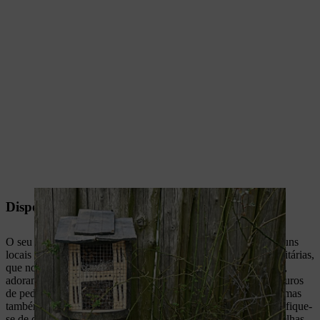
Disponibilizar locais de nidificação
O seu jardim nunca será realmente amigo das abelhas sem alguns
locais onde elas possam nidificar. Em particular, as abelhas solitárias,
que normalmente nidificariam em ramos e buracos de madeira,
adoram esconderijos como hotéis para insetos e buracos em muros
de pedra secos.
É muito fácil construir um hotel para insetos
, mas
também pode comprá-los em muitas lojas de jardinagem. Certifique-
se de que utiliza os materiais de enchimento adequados: as abelhas