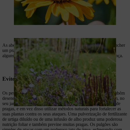
As abelhas também precisam de se manter hidratadas. Basta encher
um prato raso com água e adicionar um pouco de cascalho ou
alguns berlindes para que estas possam entrar e sair em segurança.
Evite os pesticidas no seu jardim para abelhas
Os pesticidas mantêm as suas plantas livres de pragas, mas também
desencorajam os insetos benéficos, incluindo as abelhas. Assim, no
seu jardim amigo das abelhas deve evitar este tipo de controlo de
pragas, e em vez disso utilizar métodos naturais para fortalecer as
suas plantas contra os seus ataques. Uma pulverização de fertilizante
de urtiga diluído ou de uma infusão de alho produz uma poderosa
nutrição foliar e também previne muitas pragas. Os pulgões são
simples de atacar com um poderoso jato de água, esfregando com