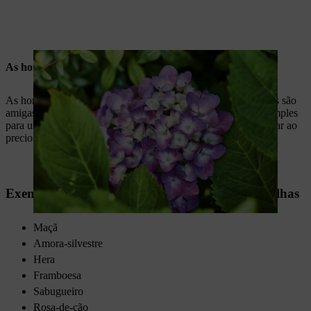
As hortênsias são amigas das abelhas?
As hortênsias são extremamente variadas, mas apenas algumas são
amigas das abelhas. Escolha a variedade "Lacecap" de flor simples
para um jardim amigo das abelhas, para que elas possam chegar ao
precioso néctar.
Exemplos de arbustos e árvores que atraem abelhas
Maçã
Amora-silvestre
Hera
Framboesa
Sabugueiro
Rosa-de-cão