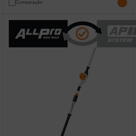
Comparação