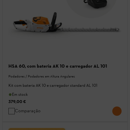
HSA 60, com bateria AK 10 e carregador AL 101
Podadores / Podadores em Altura Angulares
Kit com bateria AK 10 e carregador standard AL 101
Em stock
379,00 €
Comparação