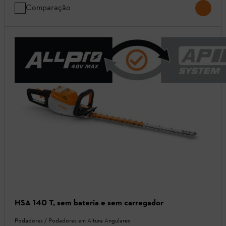
Comparação
HSA 140 T, sem bateria e sem carregador
Podadores / Podadores em Altura Angulares