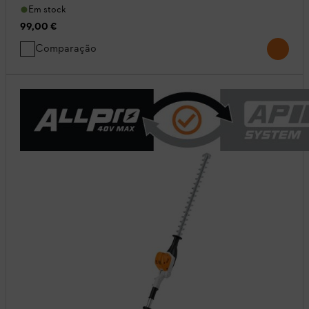
Em stock
99,00 €
Comparação