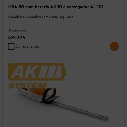
HSA 50 com bateria AK 10 e carregador AL 101
Podadores / Podadores em Altura Angulares
Em stock
269,00 €
Comparação